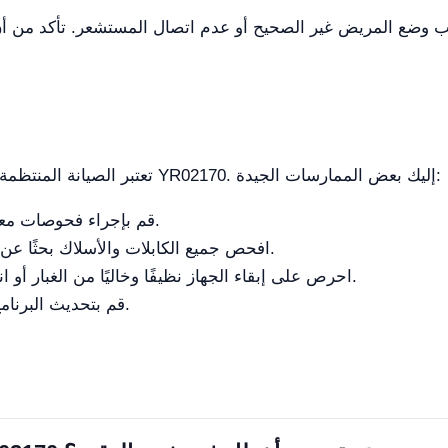
سبب وضع المريض غير الصحيح أو عدم اتصال المستشعر. تأكد م
تعتبر الصيانة المنتظمة ضرورية لمنع الأخطاء وضمان طول عمر جهاز YR02170. إليك بعض الممارسات الجيدة:
قم بإجراء فحوصات معايرة دورية وفقًا لجدول الشركة المصنعة.
افحص جميع الكابلات والأسلاك بحثًا عن التلف أو التآكل واستبدلها حسب الحاجة.
احرص على إبقاء الجهاز نظيفًا وخاليًا من الغبار أو انسكابات السوائل للحفاظ على الوظائف.
قم بتحديث البرنامج بانتظام لإصلاح الأخطاء وتحسين الأداء.