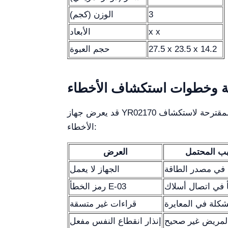
3
الوزن (كجم)
x x
الأبعاد
27.5 x 23.5 x 14.2
حجم العبوة
عة وخطوات استكشاف الأخطاء
قد يعرض جهاز YR02170 عدة رموز أخطاء، كل منها يشير إلى مشكلة معينة. فيما يلي الأعراض الشائعة، الأسباب المحتملة، والحلول المقترحة لاستكشاف
الأخطاء:
ب المحتمل
العرض
في مصدر الطاقة
الجهاز لا يعمل
رمز الخطأ E-03
كلة في المعايرة
قراءات غير متسقة
لمريض غير صحيح
إنذار انقطاع النفس مفعل