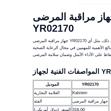
هاز مراقبة المرضى
YR02170
جهاز مراقبة المرضى YR02170 هو قطعة متطورة من المعدات الطبية مصممة لمراقبة مستمرة للعلامات الحيوية في البيئات السريرية. ومع ذلك، مثل أي
لغ الأهمية للمهنيين في مجال الرعاية الصحية
هاز YR02170
YR02170
الموديل
Kalstein
العلامة التجارية
جهاز مراقبة المرضى
الفئة
318.00
السعر (دولار أمريكي)