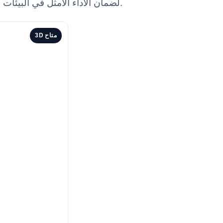
استكشف الأخطاء الشائعة وحلول استكشاف الأخطاء لجهاز مراقبة المرضى YR02170، لضمان الأداء الأمثل في البيئات السريرية.
3D متاح