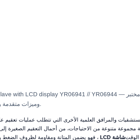
type pressure steam autoclave with LCD display YR06941 // YR06944
وميزات متقدمة وحلول مهنية معتمدة للاستخدام العلمي.
لمستشفيات والمرافق العلمية الأخرى التي تتطلب عمليات تعقيم ع
ية مجموعة متنوعة من الاحتياجات، من أحمال التعقيم الصغيرة إلى
الوقت
شاشة LCD
، فهو يضمن المتانة ومقاومة لظروف الضغط ودر