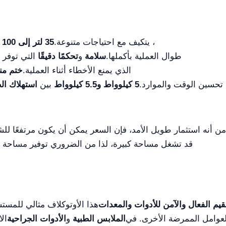
، يتكيف مع احتياجات متنوعة.
35 لتر إلى 100 لتر
طوال العملية بأكملها.
سلامة
و
تحكمًا دقيقًا
التي توفر
الذي يمنع الأخطاء أثناء العملية.
ختم منت
تحسين الوقت والموارد.
5 كيلوواط و5.5 كيلوواط
بين
استهلاك ال
ن أنه استثمار طويل الأمد، فإن السعر يمكن أن يكون مرتفعًا لل
قد تشغل مساحة كبيرة، لذا من الضروري توفير مساحة منا
قيم الفعال والآمن للأدوات والمعدات
هذا الأوتوكلاف مثالي للمست
العوامل الممرضة الأخرى. في
الملابس الطبية
و
الأدوات الجراحية
ال