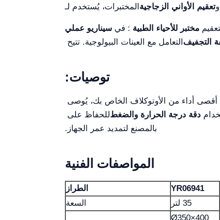
تعقيم الأواني الزجاجية
المختبرات، يُستخدم لـ
تعقيم
مختبر للأحياء الطبية
: في
سيناريو عملي
ة التجفيف
التعامل مع العينات البيولوجية. تتيح
توصيات:
أقصى أداء من الأوتوكلاف الخاص بك، يُوصى
تخدام
دقة درجة الحرارة والضغط
للحفاظ على
بالمصنع لتمديد عمر الجهاز.
المواصفات الفنية
YR06941
الطراز
35 لتر
السعة
Ø350×400