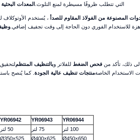
التي تتطلب ظروفًا مسيطرة لمنع التلوث.
المعدات البحثية
و
أدوات المصنوعة من الفولاذ المقاوم للصدأ
، يُستخدم الأوتوكلاف ل
هزة للاستخدام الفوري دون الحاجة إلى وقت تجفيف إضافي.
وظيف
لى ذلك، تأكد من
فحص الضغط
للفلاتر و
بالتنظيف المنتظم
لتحقيق 
ات الاستخدام الخاصة
منتجات تنظيف عالية الجودة
. كما يُنصح باس
YR06942
YR06943
YR06944
100 لتر
75 لتر
50 لتر
Ø350×525
Ø400×625
Ø450×650