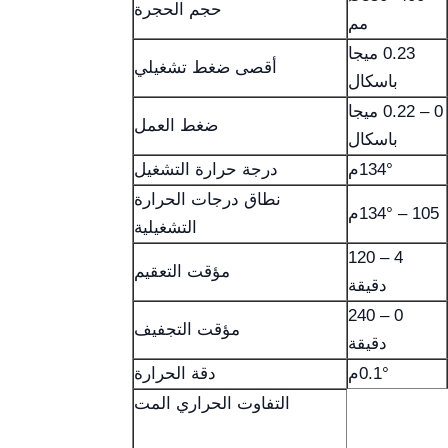
حجم الحجرة
مم
0.23 ميجا
أقصى ضغط تشغيلي
باسكال
0 – 0.22 ميجا
ضغط العمل
باسكال
134°م
درجة حرارة التشغيل
نطاق درجات الحرارة
105 – 134°م
التشغيلية
4 – 120
مؤقت التعقيم
دقيقة
0 – 240
مؤقت التجفيف
دقيقة
0.1°م
دقة الحرارة
التفاوت الحراري المت