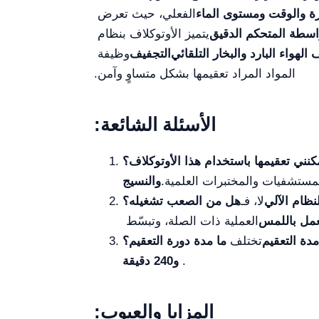
ة والوقت ومستوى الماء
الفعلي، حيث تعرض
اسطة المتحكم الدقيق
يتميز الأوتوكلاف بنظام
هواء البارد والبخار التلقائي
التجفيف
وظيفة
المواد المراد تعقيمها بشكل متساوٍ وآمن.
الأسئلة الشائعة:
مكنني تعقيمها باستخدام هذا الأوتوكلاف؟
مستشفيات والمختبرات العلمية.
والنسيج
نظام الآلي
لا، فـ
هل من الصعب تشغيله؟
تعمل باللمس
العملية ذات الصلة، وتبسّط
مدة التعقيم
تختلف
ما مدة دورة التعقيم؟
.
و240 دقيقة
المزايا والعيوب: