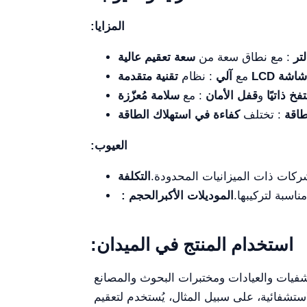
المزايا:
: مع نطاق سعة من
سعة تعقيم عالية
شاشة LCD
مع
آلي
: نظام
تقنية متقدمة
فخ ذاتيًا
و
قفل الأمان
: مع
سلامة مُعزّزة
طاقة
: تختلف
كفاءة في استهلاك الطاقة
العيوب:
شركات ذات الميزانيات المحدودة.
التكلفة
سبة لتركيبها.
الموديلات الأكبر
الحجم :
استخدام المنتج في الميدان:
شفيات والعيادات ومختبرات البحوث والمصانع
استشفائية، على سبيل المثال، يُستخدم لتعقيم