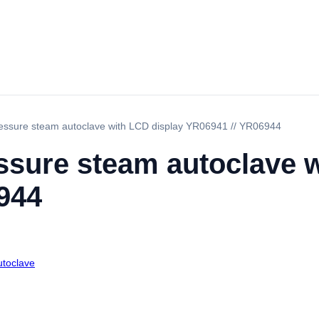
pressure steam autoclave with LCD display YR06941 // YR06944
essure steam autoclave 
944
utoclave