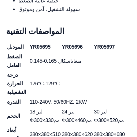
حنفية عالية الضغط
سهولة التشغيل، آمن وموثوق
المواصفات التقنية
YR05697
YR05696
YR05695
الموديل
الضغط
0.145-0.165 ميغاباسكال
العامل
درجة
126°C-129°C
الحرارة
التشغيلية
110-240V, 50/60HZ, 2KW
القدرة
30 لتر
24 لتر
18 لتر
الحجم
Φ300×520مم
Φ300×460مم
Φ300×330مم
أبعاد
380×380×510
380×380×620
380×380×680