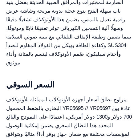
الصارمة للمختبرات والمرافق الطبية الحديثة بفضل بنية
باب سهلة الفتح بنوع عجلة يدوية مريحة وشاشة عرض
رقمية تعمل باللمس، يضمن هذا الأوتوكلاف تشغيلًا دقيقًا
وسهلًا آلية التسخين الكهربائي توفر تعقيمًا ثابتًا وموثوقًا،
بينما تضمن وظيفة الإيقاف التلقائي مع تنبيه صوتي السلامة
وكفاءة الطاقة بهيكل من الفولاذ المقاوم للصدأ SUS304
وأختام سيليكون، صُمم الأوتوكلاف ليتسم بالمتانة وأداء
موثوق
السعر السوقي
يتراوح نطاق أسعار أجهزة الأوتوكلاب المماثلة للأوتوكلاف
البخاري بالضغط المحمول YR05695 // YR05697 عادة بين
700 دولار و1300 دولار أمريكي، اعتمادًا على النموذج والبائع
المحدد هذا النطاق السعري يضمن إمكانية الوصول
لمؤسسات مختلفة مع ضمان جهاز يوفر أداءً مثاليًا ويتوافق