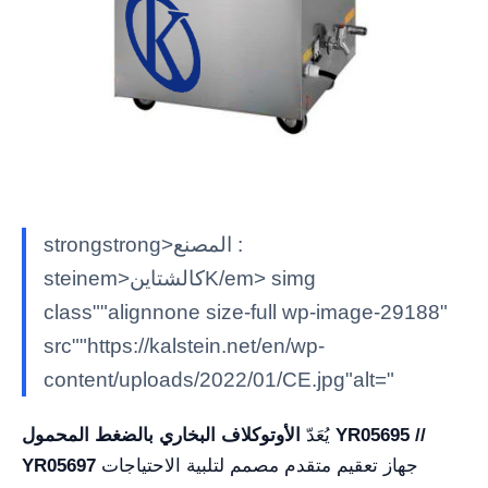
strongstrong>المصنع :
steinem>كالشتاينK/em> simg
class""alignnone size-full wp-image-29188"
src""https://kalstein.net/en/wp-
content/uploads/2022/01/CE.jpg"alt="
يُعَدّ
الأوتوكلاف البخاري بالضغط المحمول YR05695 //
جهاز تعقيم متقدم مصمم لتلبية الاحتياجات
YR05697