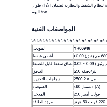
ظمة لنظام الشفط والبطارية لضمان الأداء طوال
\r\n
اليوم.
المواصفات الفنية
\r\n\r\n\r\n\r\n\r\n\r\n\r\n\r\n\r\n\r\n\r\n\r\n\r
YR06946
الموديل
أقصى شفط
نطاق شفط قابل للضبط
≥50 لتر/دقيقة
التدفق
2500 مل × 2
زجاجات التخزين
≤60 ديسيبل (A)
الضوضاء
250 فولت أمبير
المدخل
رتز
مزوّد الطاقة