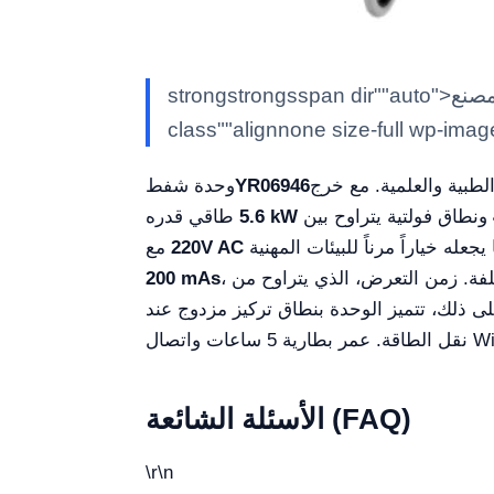
strongstrongsspan dir""auto">المصنع : al/spanstrongstrong> span dir="auto">كالشتاينK/spanstein/em>/strong> simg
class""alignnone size-full wp-imag
طبية والعلمية. مع خرج
YR06946
وحدة شفط
ونطاق فولتية يتراوح بين
5.6 kW
طاقي قدره
220V AC
مع
200 mAs
الأسئلة الشائعة (FAQ)
\r\n