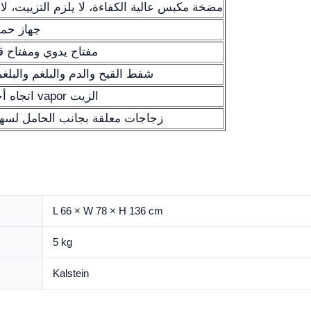
مضخة مكبس عالية الكفاءة، لا يلزم التزييت، ل
جهاز حماي
مفتاح يدوي ومفتاح ق
شفط القيح والدم والبلغم والبلغم
اتجاه أحادي، بدون تلوث بخ vapor الزيت
زجاجات معلقة بجانب الحامل لسهول
L 66 × W 78 × H 136 cm
5 kg
Kalstein