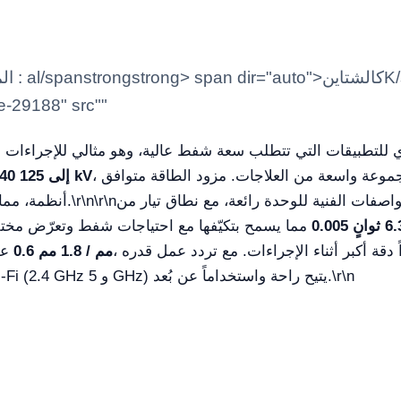
e-29188" src""
 للتطبيقات التي تتطلب سعة شفط عالية، وهو مثالي للإجراءات ال
، يضمن هذا الجهاز نتائج دقيقة وموثوقة عبر مجموعة واسعة من العلاجات. مزود الطاقة متوافق
40 إلى 125 kV
أنظمة، مما يجعله خياراً مرناً للبيئات المهنية.
، مما يسمح بتكيّفها مع احتياجات شفط وتعرّض مختلفة. زمن التعرض، الذي يتراوح من
0.6 مم / 1.8 مم
على ذلك، تتميز الوحدة بنطاق تركيز مزدوج عند
\r\n
نقل الطاقة. عمر بطارية 5 ساعات واتصال Wi‑Fi (2.4 GHz و 5 GHz) يتيح راحة واستخداماً عن بُعد.