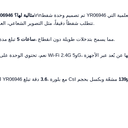
تم تصميم وحدة شفط YR06946 للاستخدام في الإجراءات الطبية والأسنان والعلمية التي
\r\n
ما التطبيقات التي تكون وحدة شفط YR06946 مثالية لها؟
تتطلب شفطاً دقيقاً، مثل التصوير الشعاعي، العلاجات التشخيصية، وصيانة معدات الطبية.
، مما يسمح بتدخلات طويلة دون انقطاع.
5 ساعات
تبلغ مدة بطارية الوحدة
نعم، تحتوي الوحدة على اتصال Wi‑Fi 2.4G و5G، مما يجعل من السهل التحكم فيها ومراقب
139
، مع بلورة CsI مشعّة وبكسل بحجم
3.6
لدى وحدة شفط YR06946 دقة تبلغ