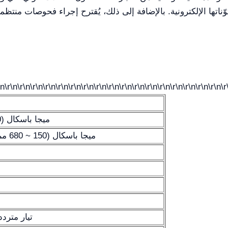
وّناتها الإلكترونية. بالإضافة إلى ذلك، يُقترح إجراء فحوصات منت
\n\r\n\r\n\r\n\r\n\r\n\r\n\r\n\r\n\r\n\r\n\r\n\r\n\r\n\r\n\r\n\r\n\r\n\r
≥0.09 ميجا باسكال (680 مم زئبق)
0.02 ~ 0.09 ميجا باسكال (150 ~ 680 مم زئبق)
تيار متردد 220 فولت 50 ه