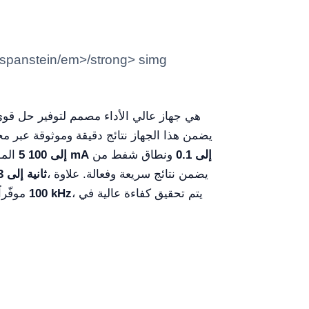
هي جهاز عالي الأداء مصمم لتوفير حل قوي
0.1 إلى
ونطاق شفط من
5 إلى 100 mA
\r\n\r\nالمواصفات الفنية للوحدة رائعة، مع نطاق تيار من
، يضمن نتائج سريعة وفعالة. علاوة
0.005 ثانية إلى 6.3 ثوانٍ
، يتم تحقيق كفاءة عالية في
100 kHz
، موفّراً دقة أكبر أثناء الإجراءات. مع تردد عمل قدره