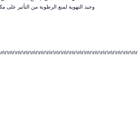
وجيد التهوية لمنع الرطوبة من التأثير على مك
\n\r\n\r\n\r\n\r\n\r\n\r\n\r\n\r\n\r\n\r\n\r\n\r\n\r\n\r\n\r\n\r\n\r\n\