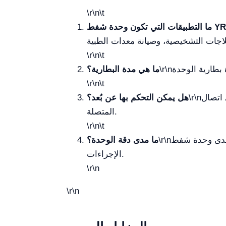
\r\n\t
\r\n\t
\r\n
ما هي مدة البطارية؟
\r\n\t
تها عن بُعد عبر الأجهزة
\r\n
هل يمكن التحكم بها عن بُعد؟
المتصلة.
\r\n\t
\r\n
ما مدى دقة الوحدة؟
الإجراءات.
\r\n
\r\n