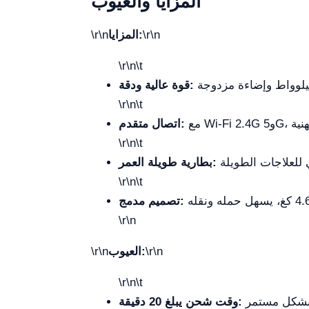
المزايا والعيوب
\r\n
المزايا:
\r\n
\r\n\t
قوة عالية ودقة:
\r\n\t
اتصال متقدم:
\r\n\t
بطارية طويلة العمر:
\r\n\t
تصميم مدمج:
\r\n
\r\n
العيوب:
\r\n
\r\n\t
بالرغم من أن الاستقلالية طويلة، قد يكون وقت الشحن عاملاً يجب أخذه بعين الاعتبار عند الحاجة لاستخدامه بشكل مستمر
وقت شحن يبلغ 20 دقيقة: