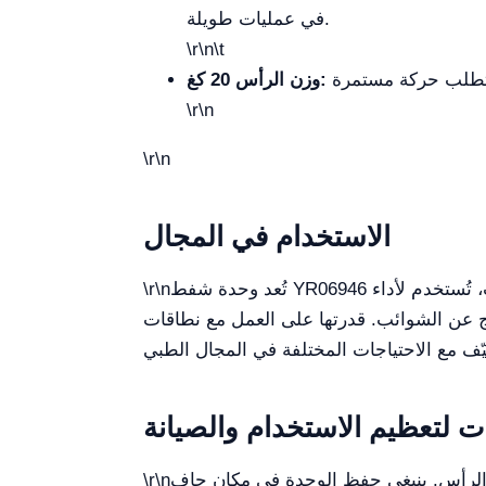
في عمليات طويلة.
\r\n\t
وزن الرأس 20 كغ:
\r\n
\r\n
الاستخدام في المجال
تُعد وحدة شفط YR06946 مثالية للبيئات الطبية والعلمية حيث الدقة والموثوقية أساسيان. في عيادات الأسنان والمستشفيات والمختبرات، تُستخدم لأداء
\r\n
الشوائب. قدرتها على العمل مع نطاقات mA وmAs
ت لتعظيم الاستخدام والصيانة
ي والرأس. ينبغي حفظ الوحدة في مكان جاف
\r\n