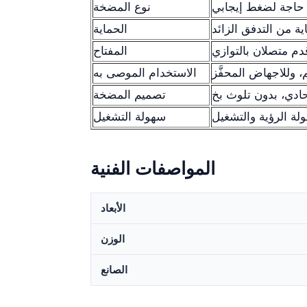
ا حاجة لضغط إيجابي
نوع المضخة
ة من التدفق الزائد
الحماية
دم متصلان بالتوازي
المفتاح
، وللاجهاض المحفَّز
الاستخدام الموصى به
تصميم المضخة
ة الرؤية والتشغيل
سهولة التشغيل
المواصفات الفنية
الأبعاد
الوزن
الصانع