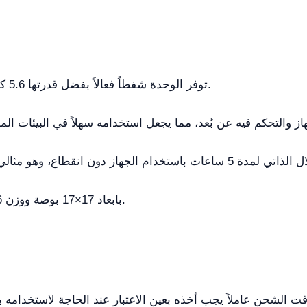
توفر الوحدة شفطاً فعالاً بفضل قدرتها 5.6 كيلوواط وإضاءة مزدوجة.
بابعاد 17×17 بوصة ووزن 4.6 كغ، يسهل حمله ونقله.