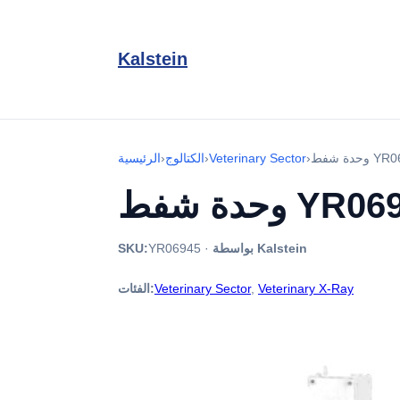
Kalstein
 YR06946
›
Veterinary Sector
›
الكتالوج
›
الرئيسية
شفط YR06946
بواسطة Kalstein
·
YR06945
SKU:
Veterinary X-Ray
,
Veterinary Sector
الفئات: