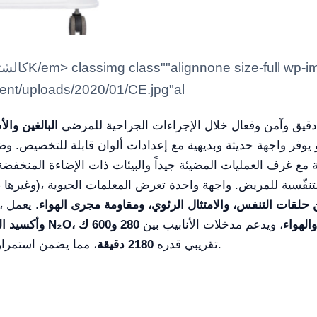
ntent/uploads/2020/01/CE.jpg"al
 دقيق وآمن وفعال خلال الإجراءات الجراحية للمرضى
البالغين وال
يوفر واجهة حديثة وبديهية مع إعدادات ألوان قابلة للتخصيص. 
 مع غرف العمليات المضيئة جيداً والبيئات ذات الإضاءة المنخفض
(SV
قات التنفس، والامتثال الرئوي، ومقاومة مجرى الهواء
. يعمل
الأكسجين O₂، وأكسيد النيتروز N₂O، والهواء
، ويدعم مدخلات الأنابيب بين
، مما يضمن استمرارية التشغيل في حالات انقطاع التيار الكهربائي.
تقريبي قدره
2180 دقيقة