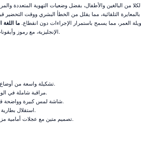
ا من البالغين والأطفال، بفضل وضعيات التهوية المتعددة والمراق
بالمعايرة التلقائية، مما يقلل من الخطأ البشري ووقت التحضير ق
يلة العمر، مما يسمح باستمرار الإجراءات دون انقطاع.
ما اللغة ا
الإنجليزية، مع رموز وأيقونات واضحة وبديهية لتسهيل الاستخدام السريري.
تشكيلة واسعة من أوضاع التهوية لمختلف السيناريوهات السريرية.
مراقبة شاملة في الوقت الحقيقي للمعلمات التنفسية الحرجة.
شاشة لمس كبيرة وواضحة قابلة للتكيف مع ظروف الإضاءة المختلفة.
استقلال بطارية ممتد، مثالي لبيئات المستشفى المتطلبة.
تصميم متين مع عجلات أمامية مزودة بآليات قفل لتعزيز التنقل والاستقرار.