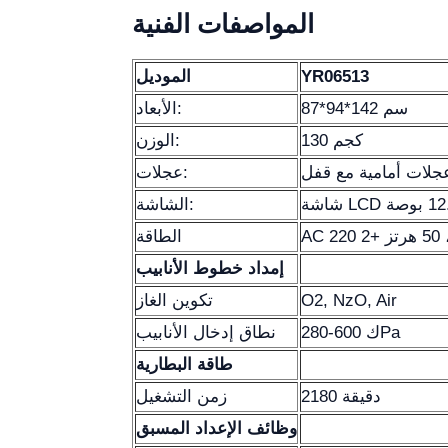
المواصفات الفنية
YR06513
الموديل
87*94*142 سم
الأبعاد:
130 كجم
الوزن:
جلات أمامية مع قفل
عجلات:
الشاشة:
الطاقة
إمداد خطوط الأنابيب
O2, NzO, Air
تكوين الغاز
280-600 كPa
نطاق إدخال الأنابيب
طاقة البطارية
2180 دقيقة
زمن التشغيل
وظائف الإعداد المسبق