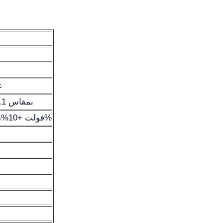
ع
شاشة LCD بمقاس 12.1 بوصة
AC 220 فولت +10%، 50 هرتز +2%