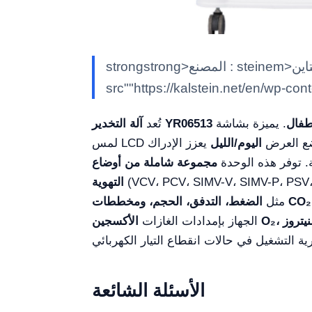
strongstrong>المصنع : steinem>كالشتاينK/em> classimg class""alignnone size-full wp-image-7597"
src""https://kalstein.net/en/wp-co
أطفال
. يميزة بشاشة
آلة التخدير YR06513
تُعد
وضع العرض
اليوم/الليل
يعزز الإدراك
ة. توفر هذه الوحدة
مجموعة شاملة من أوضاع
VCV، PCV، SIMV-V، SIMV-P، P، وغيرها)، مما يمكّن من التكيف بدقة مع الاحتياجات التنفّسية للمريض. واجهة واحدة تعرض المعلمات الحيوية
التهوية
الضغط، التدفق، الحجم، ومخططات CO₂
مثل
الجهاز بإمدادات الغازات
الأسئلة الشائعة