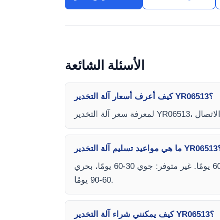
الأسئلة الشائعة
كيف أعرف أسعار آلة التخدير YR06513؟
 آلة التخدير YR06513؟
يعتمد وقت التسليم على توفر المخزون ونوع الشحن (جوي أو بحري). متوفر: جوي 15-30 يومًا، بحري 45-60 يومًا. غير متوفر: جوي 30-60 يومًا، بحري
60-90 يومًا.
كيف يمكنني شراء آلة التخدير YR06513؟