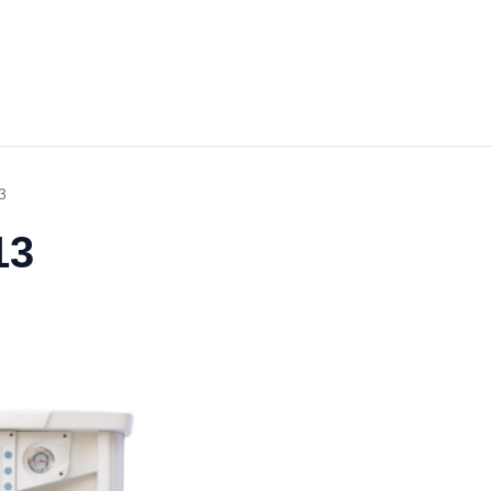
آل
آلة 