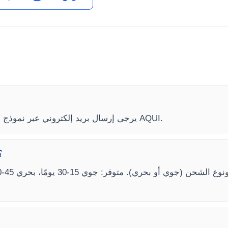
لمعرفة سعر آلة التخدير YR06513، يرجى إرسال بريد إلكتروني عبر نموذج الاتصال AQUI.
ما هي مواعيد تسليم