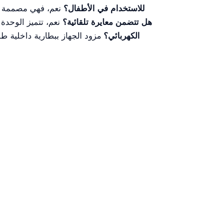
هل مناسبة آلة التخدير YR06513 للاستخدام في الأطفال؟
نعم، فهي مصممة لكل
هل تتضمن معايرة تلقائية؟
نعم، تتميز الوحدة 
الكهربائي؟
مزود الجهاز ببطارية داخلية طو