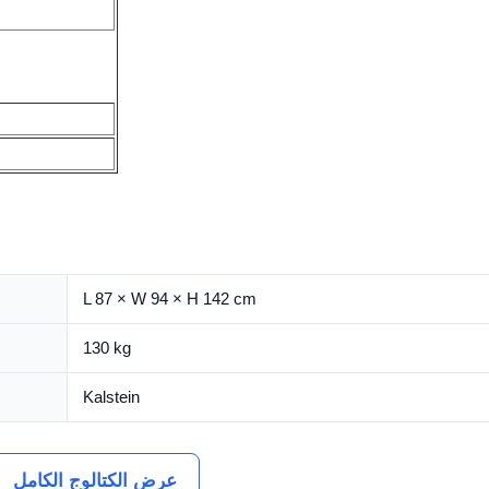
L 87 × W 94 × H 142 cm
130 kg
Kalstein
عرض الكتالوج الكامل