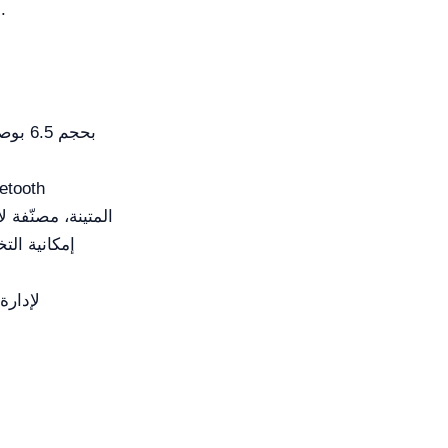
في الحفاظ على أدائه في ظروف بيئية متنوعة.
شاشة LED بحجم 6.5 بوصة مع واجهة مستخدم بديهية
الطباعة اللاسلكية ونقل البي
أزرار Omron المتينة، مصنّفة لأكثر م
إمكانية التخزين لـ 1000 مجموعة
إخراج البيانا