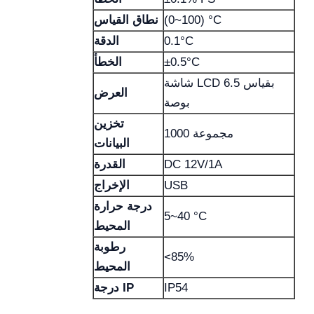
(0~100) °C
نطاق القياس
0.1°C
الدقة
±0.5°C
الخطأ
شاشة LCD بقياس 6.5
العرض
بوصة
تخزين
1000 مجموعة
البيانات
DC 12V/1A
القدرة
USB
الإخراج
درجة حرارة
5~40 °C
المحيط
رطوبة
<85%
المحيط
IP54
درجة IP