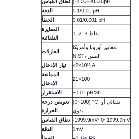
(-2.00~20.00)pH
نطاق القياس
0.1/0.01 pH
الدقة
0.01/0.001 pH
الخطأ
المعايرة
1, 2, 3 نقاط
التلقائية
معايير أوروبا وأمريكا،
العازلات
NIST، الصين
≤2×10¹² A
تيار الإدخال
الممانعة
21×100
الإدخال
±0.01 pH/3h
الاستقرار
(0~100) °C، تلقائي أو
تعويض درجة
يدوي
الحرارة
-1999.9mV~0~1999.9mV
نطاق القياس
1mV
الدقة
±0.1% FS
الخطأ