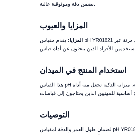
يضمن دقة وموثوقية عالية.
المزايا والعيوب
المزايا:
استخدام المنتج في الميدان
هذا القياس pH مثالي لمجموعة متنوعة من التطبيقات، بما في ذلك البحث المختبري، ومراقبة جودة المياه، والأغراض التعليمية. ميزاته الذكية تجعل منه أداة
التوصيات
لضمان طول العمر والدقة لمقياس pH YR01821، يُوصى بإجراء معايرة وتنظيف الأقطاب بانتظام. بالإضافة إلى ذلك، فإن حفظ الجهاز في علبة واقية سيساعد