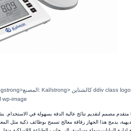
-xs-9 marca"strongstrong
ll wp-image
يهية، يدمج هذا الجهاز رقاقة معالج تسمح بوظائف ذكية مثل المعايرة التلقائية، التعويض الت