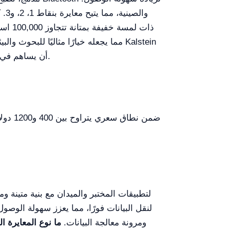
Plus لاستكشاف خيارات التسعير الآلية، واكتشاف كيف يمكن لمقياس pH YR01821 أن يساهم في احتياجاتك الدقيقة للقياس.
ومرونة معالجة البيانات.
ما نوع المعايرة ا