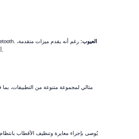
العيوب:
رغم أنه يقدم ميزات متقدمة،
يقدم مقياس pH YR01821 دقة عالية، وقدرات تخزين بيانات قوية، وخيارات
قد يتجاوز نطاق سعره ميزانية العمليات الصغيرة أو المستخدمين الأفراد الذين يبحثون عن أداة قياس pH أساسية.