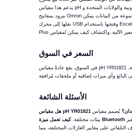
يدعم هذا مقياس pH التعرف على 25 عازلاً، مع اختيارات بين المعايير الأوروبية والولايات المتحدة وNIST والصينية، مما يتيح معايرة بنقاط 1، 2، و3. كما أنه
مزود بمفاتيح Omron ذات لمسة خفيفة بمتانة تتجاوز 100,000 استخدام، مما يضمن أداءً ثابتًا. يمكن للمقياس تخزين حتى 1,000 مجموعة من البيانات يمكن
نقلها إلى محرك USB وفتحها باستخدام Excel، مما يجعله خيارًا مثاليًا للبحوث والبيئات المهنية. للحصول على عرض سعر تنافسي، تواصل مع منصة Kalstein
السعر في السوق
في السوق، يقع عادةً مقياس pH YR01821 ضمن نطاق سعري يتراوح بين 400 و1200 دولار، مما يوفر قيمة ممتازة بالنظر إلى وظائفه المتقدمة وبنيته القوية.
الأسئلة الشائعة
لميدان؟
يُصمم مقياس pH YR01821 لتطبيقات المختبر والميدان مع بنية متينة وميزات قابلة للتكيّف تلبي
لوصول
بيئات مختلفة.
ايرة بنقاط 1 و2 و3 مع التعرف التلقائي على معايير العازلات المختلفة، مما