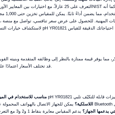
قد تختلف الأسعار اعتمادًا على البائع وأي ميزات إضافية أو ملحقات مُرافقة.
هل مقياس pH YR01821 مناسب للاستخدام في ا
كيف تعمل ميزة Bluetooth اللاسلكية؟
يمكن للجهاز الاتصال بالهواتف المحمولة عبر Bluetooth لنقل البيانات فورًا، مما يعزز سهولة ا
لتي يدعمها الجهاز؟
يدعم المقياس مع