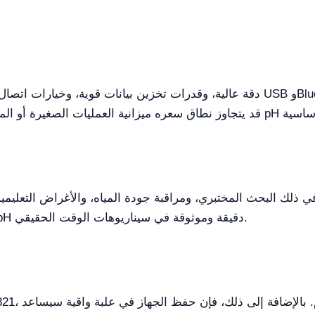
 اتصال مرنة عبر USB وBluetooth.
أساسية للمهنيين الذين يحتاجون إلى قياسات pH دقيقة وموثوقة في سيناريوهات الوقت الحقيقي.