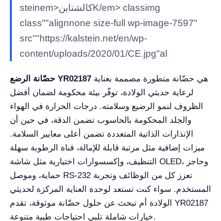
steinem>كالشتاينK/em> classimg
class""alignnone size-full wp-image-7597"
src""https://kalstein.net/en/wp-
content/uploads/2020/01/CE.jpg"al
هي حضّانة متطورة مصممة بعناية
حضّانة الرضع YR02187
لرعاية حديثي الولادة، توفّر بيئة محكومة لضمان أفضل
الظروف لنمو الرضيع وسلامته. درجات الحرارة في الهواء
والجلد المحكومة بالحاسوب تضمن الدقة، في حين أن
الإنذارات الذاتية المتعددة تضمن أعلى معايير السلامة.
ميزات إضافية مثل مرتبة قابلة للإمالة، قناة الرطوبة سهلة
التنظيف، وإكسسوارات اختيارية مثل شاشة OLED، وحاجز
حماية، وموصل RS-232 تعزز كل من الوظائف وتجربة
المستخدم. سواء كنت تستعد لوحدة العناية المركزة لحديثي
الولادة أم تبحث عن حلول حضّانة موثوقة، تقدم YR02187
خيارات شاملة تلبي احتياجات طبية متنوعة.