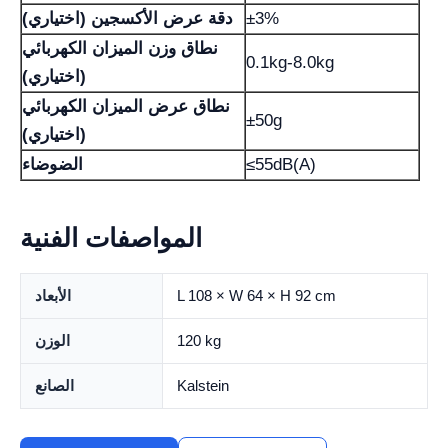
±3%
دقة عرض الأكسجين (اختياري)
نطاق وزن الميزان الكهربائي
0.1kg-8.0kg
(اختياري)
نطاق عرض الميزان الكهربائي
±50g
(اختياري)
≤55dB(A)
الضوضاء
المواصفات الفنية
L 108 × W 64 × H 92 cm
الأبعاد
120 kg
الوزن
Kalstein
الصانع