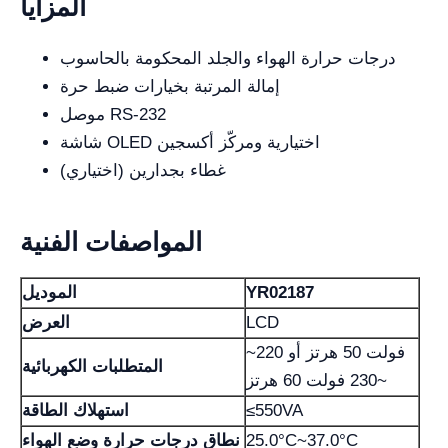
المزايا
درجات حرارة الهواء والجلد المحكومة بالحاسوب
إمالة المرتبة بخيارات ضبط حرة
موصل RS-232
شاشة OLED اختيارية ومركّز أكسجين
غطاء بجدارين (اختياري)
المواصفات الفنية
YR02187
الموديل
LCD
العرض
~220 فولت 50 هرتز أو
المتطلبات الكهربائية
~230 فولت 60 هرتز
≤550VA
استهلاك الطاقة
25.0°C~37.0°С
نطاق درجات حرارة وضع الهواء