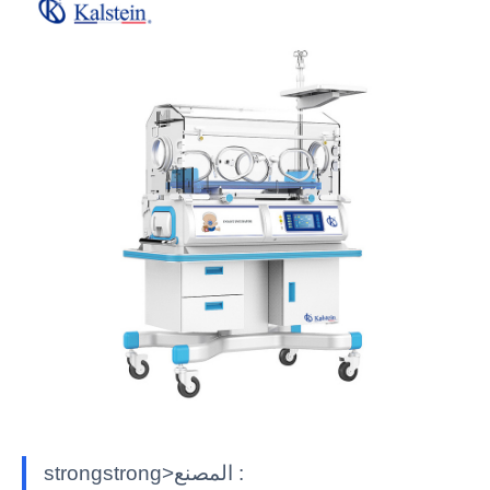
strongstrong>المصنع :