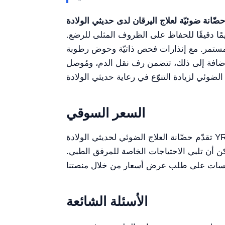
ظيمًا دقيقًا للحفاظ على الظروف المثلى للرضع.
لمستمر. مع إنذارات فحص ذاتيّة وحوض رطوبة
فة إلى ذلك، تتضمن رف نقل الدم، ومُوصل RS-232،
السعر السوقي
تقدّم حضّانة العلاج الضوئي لحديثي الولادة YR02183 ميزات فاخرة بسعر تنافسي في السوق. عادةً ما يتراوح نطاق الأسعار للحاضنات عالية الجودة المماثلة
والتي يمكن أن تلبي الاحتياجات الخاصة للمرفق الطبي.
الأسئلة الشائعة