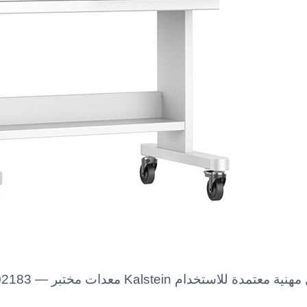
herapy Incubator YR02183