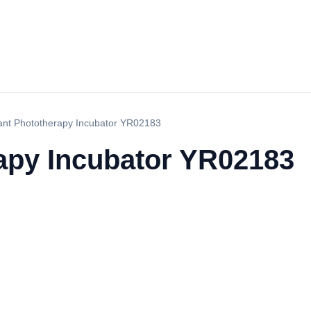
fant Phototherapy Incubator YR02183
rapy Incubator YR02183