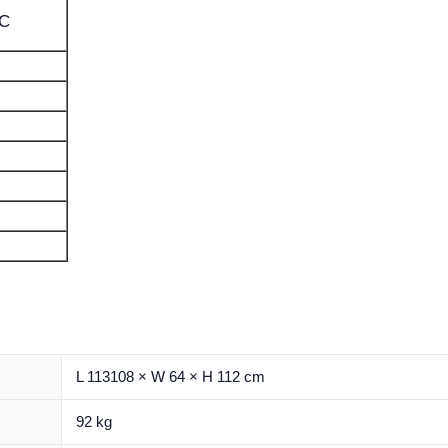
°C
L 113108 × W 64 × H 112 cm
92 kg