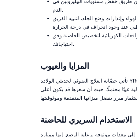
ة عن طريق خفض مستويات البيليروبين في
الدم.
واء وإنذارات وضع الجلد، لتنبيه الفريق
رافعات الكهربائية لتخصيص الحاضنة وفق
احتياجاتك.
المزايا والعيوب
تأتي حضّانة العلاج الضوئي لحديثي الولادة YR02183 مع عدة مزايا، بما في ذلك التحكم الدقيق في الحرارة، وسهولة التنظيف، وتشكيلة واسعة من الملحقات
ولية عيبًا محتملًا، حيث أن سعرها قد يكون أعلى
الاستخدام السريري للحاضنة
لى معدات موثوقة لرعاية الرضع. إنها ممتازة