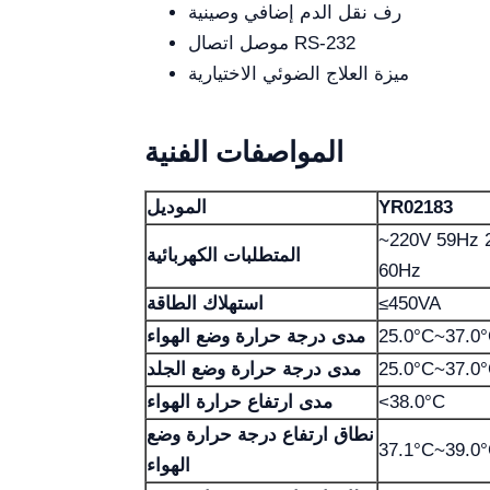
رف نقل الدم إضافي وصينية
موصل اتصال RS-232
ميزة العلاج الضوئي الاختيارية
المواصفات الفنية
YR02183
الموديل
~220V 59Hz أو -230V
المتطلبات الكهربائية
60Hz
≤450VA
استهلاك الطاقة
25.0°C~37.0
مدى درجة حرارة وضع الهواء
25.0°C~37.0
مدى درجة حرارة وضع الجلد
<38.0°C
مدى ارتفاع حرارة الهواء
نطاق ارتفاع درجة حرارة وضع
37.1°C~39.0
الهواء