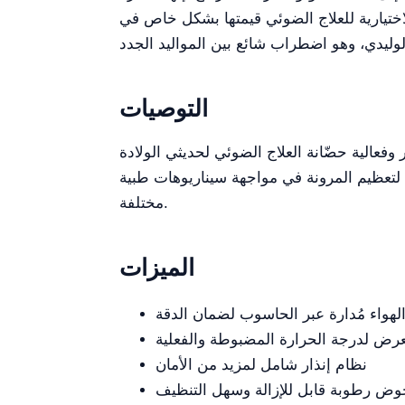
اختيارية للعلاج الضوئي قيمتها بشكل خاص في
التوصيات
ضوئي لحديثي الولادة YR02183، يُوصى بإجراء صيانة وتنظيف دوريين. يمكن أن يعزّز التدريب المناسب للطاقم على
 لتعظيم المرونة في مواجهة سيناريوهات طبية
مختلفة.
الميزات
لهواء مُدارة عبر الحاسوب لضمان الدقة
عرض لدرجة الحرارة المضبوطة والفعلية
نظام إنذار شامل لمزيد من الأمان
وض رطوبة قابل للإزالة وسهل التنظيف