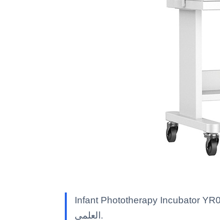
Infant Photot — معدات مختبر Kalstein بمواصفات تقنية وميزات متقدمة وحلول مهنية معتمدة للاستخدام
العلمي.