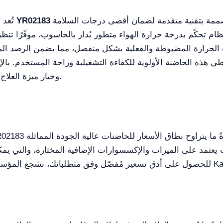
وحدة رعاية حديثي الولادة المتطورة المصممة بتقنية متقدمة لضمان أقصى درجات السلامة
حضّانة ضوئيّة لعلاج اليرقان لدى حديثي الولادة YR02183
تُعد
نظام تحكّم بدرجة حرارة الهواء متطور يُدار بالحاسوب، موفّرًا تن
ات الحرارة المضبوطة والفعلية بشكل منفصل، مما يضمن الرصد ا
طي هذه الحاضنة الأولوية للكفاءة التشغيلية وراحة المستخدم. بالإضا
وخيار ميزة العلاج الضوئي لزيادة التنوّع في رعاية حديثي الولادة.
3, دولار. هذا التفاوت يعتمد على الميزات والإكسسوارات الإضافية المختارة، 
 منصتنا Kalstein Plus.