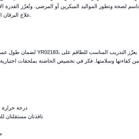
سم لصحة وتطور المواليد المبكرين أو المرضى. وتُعزّز القدرة ال
علاج اليرقان الوليدي، وهو اضطراب شائع بين المواليد الجدد.
لضمان طول عمر وفعالية حضّانة العلاج ال
 من كفاءتها وسلامتها. فكر في تخصيص الحاضنة بملحقات اختيارية
درجة حرارة ا
نافذتان مستقلتان لل
ح