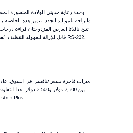
والراحة للمواليد الجدد. تتميز هذه الحاضنة ب
تتيح نافذتا العرض المزدوجتان قراءة درج
قابل للإزالة لسهولة التنظيف، تُع
بين 2,500 دولار و500
للحصول على أدق تسعير مُفصّل وفق متطلباتك، نشجع المؤسسات على طلب عرض أسعار من خلال