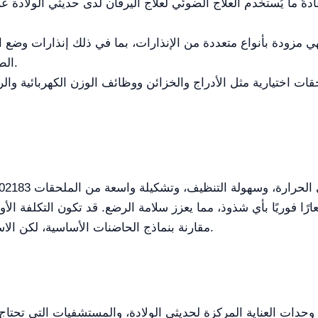
دةً ما يُستخدم العلاج الضوئي لعلاج اليرقان لدى حديثي الولاد
 مزودة بأنواع متعددة من الإنذارات، بما في ذلك إنذارات وضع اله
الطبي عند وجود انحراف في درجة الحرارة.
ت اختيارية مثل الأدراج والخزائن ووظائف الوزن الكهربائية وال
عارًا فوريًا بأي شذوذ، مما يعزز سلامة الرضع. قد تكون التكلفة الأ
مقارنة بنماذج الحاضنات الأساسية، لكن الاستثمار مبرر بفضل ميزاتها المتقدمة وموثوقيتها.
دات العناية المركزة لحديثي الولادة، والمستشفيات التي تحتاج إ