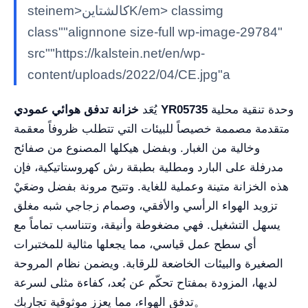
steinem>كالشتاينK/em> classimg
class""alignnone size-full wp-image-29784"
src""https://kalstein.net/en/wp-
content/uploads/2022/04/CE.jpg"a
وحدة تنقية محلية
خزانة تدفق هوائي عمودي YR05735
يُعَد
متقدمة مصممة خصيصاً للبيئات التي تتطلب ظروفاً معقمة
وخالية من الغبار. وبفضل هيكلها المصنوع من صفائح
مدرفلة على البارد ومطلية بطبقة رش كهروستاتيكية، فإن
هذه الخزانة متينة وعملية للغاية. وتتيح مرونة بفضل وضعَيْ
تزويد الهواء الرأسي والأفقي، وصمام زجاجي شبه مغلق
يسهل التشغيل. فهي مضغوطة وأنيقة، وتتناسب تماماً مع
أي سطح عمل قياسي، مما يجعلها مثالية للمختبرات
الصغيرة والبيئات الخاضعة للرقابة. ويضمن نظام المروحة
لديها، المزودة بمفتاح تحكّم عن بُعد، كفاءة مثلى لسرعة
تدفق الهواء، مما يعزز موثوقية تجاربك。