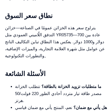
نطاق سعر السوق
يتراوح سعر هذه الخزائن عمومًا في الصناعة—خزائن
التدفق اللّاميني العمودي مثل YR05735—عادة بين 700
دولار و1000 دولار. يعكس هذا النطاق تباين التكاليف الناتج
عن عوامل مثل شهرة العلامة التجارية، والميزات الإضافية،
والتطورات التكنولوجية。
الأسئلة الشائعة
ما متطلبات تزويد الخزانة بالطاقة؟
تتطلب الخزانة
مصدر طاقة تيار متردد أحادي الطور 220 فولت/50
هرتز.
هل يأتي مع ضمان؟
نعم، المنتج يأتي مع ضمان قياسي