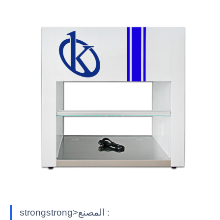
strongstrong>المصنع :