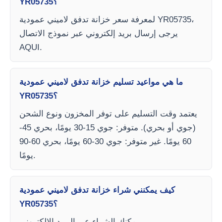
YR05735؟
لمعرفة سعر خزانة تدفق لاميني عمودية YR05735،
يرجى إرسال بريد إلكتروني عبر نموذج الاتصال
AQUI.
ما هي مواعيد تسليم خزانة تدفق لاميني عمودية
YR05735؟
يعتمد وقت التسليم على توفر المخزون ونوع الشحن
(جوي أو بحري). متوفر: جوي 15-30 يومًا، بحري 45-
60 يومًا. غير متوفر: جوي 30-60 يومًا، بحري 60-90
يومًا.
كيف يمكنني شراء خزانة تدفق لاميني عمودية
YR05735؟
يمكنك الشراء عبر البريد الإلكتروني