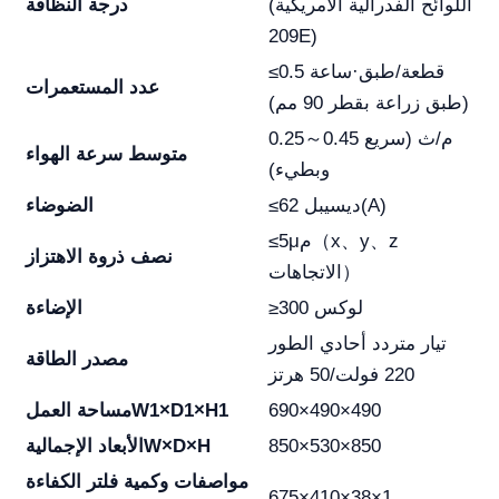
(اللوائح الفدرالية الأمريكية
درجة النظافة
209E)
≤0.5 قطعة/طبق·ساعة
عدد المستعمرات
(طبق زراعة بقطر 90 مم)
0.25～0.45 م/ث (سريع
متوسط سرعة الهواء
وبطيء)
≤62 ديسيبل(A)
الضوضاء
≤5μم（x、y、z
نصف ذروة الاهتزاز
الاتجاهات）
≥300 لوكس
الإضاءة
تيار متردد أحادي الطور
مصدر الطاقة
220 فولت/50 هرتز
690×490×490
W1×D1×H1
مساحة العمل
850×530×850
W×D×H
الأبعاد الإجمالية
مواصفات وكمية فلتر الكفاءة
675×410×38×1