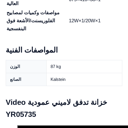
العالية
مواصفات وكميات لمصابيح
12W×1/20W×1
الفلوريسنت/الأشعة فوق
البنفسجية
المواصفات الفنية
87 kg
الوزن
Kalstein
الصانع
Video خزانة تدفق لاميني عمودية
YR05735