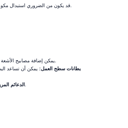
إذا حدثت أي أعطال، مثل عدم عرض المعلمات على شاشة LCD، قد يكون من الضروري استبدال مكونات لوحة التحكم.
يمكن إضافة مصابيح الأشعة فوق البنفسجية للتعقيم الإضافي، مما يكون مفيدًا بشكل خاص خلال فترات الصيانة والتنظيف.
بطانات سطح العمل:
يمكن أن تساعد البط
يمكن إضافة مساند ذراع قابلة للتعديل أو مساند قدم لتحسين راحة المشغل خلال الاستخدام المطول.
الدعائم المري