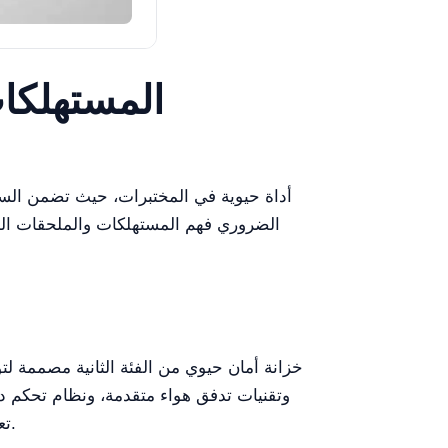
المستهلكات
الضروري فهم المستهلكات والملحقات المت
تعمل الخزانة على مبادئ ديناميات تدفق الهواء، مما يخلق مساحة عمل معقمة من خلال الترشيح الفعال والاحتواء.