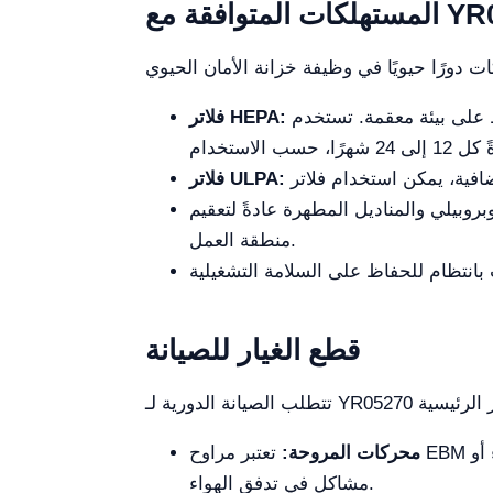
قة مع YR05270
مصممة لاحتجاز الجزيئات المحمولة في الهواء، هذه الفلاتر ضرورية للحفاظ على بيئة معقمة. تستخدم YR05270 فلاتر HEPA بكفاءة تزيد
فلاتر HEPA:
فلاتر ULPA:
وبيلي والمناديل المطهرة عادةً لتعقيم
منطقة العمل.
قطع الغيار للصيانة
محركات المروحة:
تعتبر مراوح EBM الألمانية عالية الكفاءة ضرورية لتدفق الهواء السليم. قد يكون من الضروري استبدالها في حالة حدوث ضوضاء أو
مشاكل في تدفق الهواء.