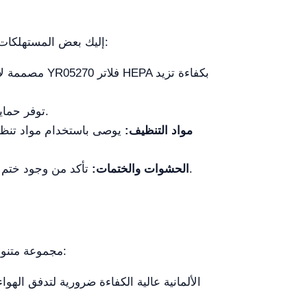
تلعب المستهلكات دورًا حيويًا في وظيفة خزانة الأمان الحيوي YR05270. إليك بعض المستهلكات الرئيسية التي تضمن التشغيل السليم:
لتلبية احتياجات الترشيح الإضافية، يمكن استخدام فلاتر ULPA. توفر حماية معززة ضد الجزيئات الأصغر.
مواد التنظيف:
يوصى باستخدام مواد تنظيف 
تأكد من وجود ختم محكم لمنع التسرب. من الضروري فحص واستبدال هذه المكونات بانتظام للحفاظ على السلامة التشغيلية.
الحشوات والختمات:
تتطلب الصيانة الدورية لـ YR05270 مجموعة متنوعة من قطع الغيار لضمان طول عمرها وكفاءتها. تشمل قطع الغيار الرئيسية: