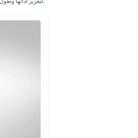
استكشف المستهلكات والملحقات الأساسية المتوافقة مع خزانة الأمان الحيوي YR05270 لتعزيز أدائها وطول عمرها.