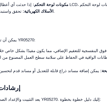
مكونات لوحة التحكم:
تحقق واستبدل أي أسلاك تالفة لضمان التشغيل الآمن.
الأسلاك الكهربائية:
يمكن أن تعزز الملحقات من وظيفة خزانة الأمان الحيوي YR05270:
انات الواقية في الحفاظ على سلامة سطح العمل المصنوع من الف
حة:
إرشادات 
يعد التثبيت والإعداد الصحيح للمستهلكات والأجزاء أمرًا أساسيًا لتشغيل YR05270. إليك دليل خطوة بخطوة: