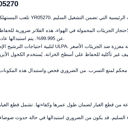
المستهلكات المتواف
عن 99.995%. يتم استبدالها عادةً كل 12 إلى 24 شهرًا، حسب الاستخدام.
غير تآكلية للحفاظ على أسطح الخزانة. يُستخدم الكحول الأيزوبر