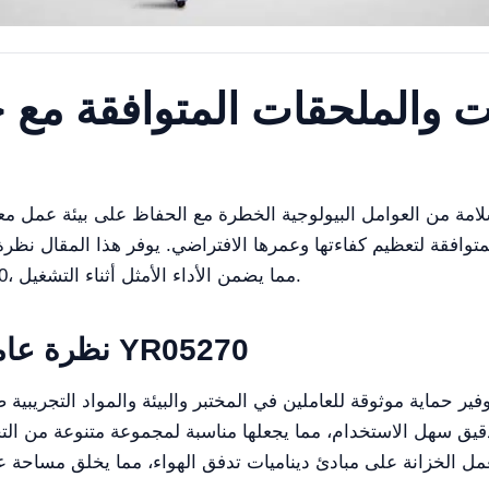
 والملحقات المتوافقة مع خ
وافقة لتعظيم كفاءتها وعمرها الافتراضي. يوفر هذا المقال نظر
والملحقات التي يمكن استخدامها مع YR05270، مما يضمن الأداء الأمثل أثناء التشغيل.
نظرة عامة على خزانة الأمان الحيوي YR05270