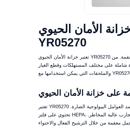
زانة الأمان الحيوي
YR05270
تعتبر خزانة الأمان الحيوي YR05270 أداة حيوية في المختبرات، حيث تضمن السلامة من العوامل البيولوجية الخطرة مع الحفاظ على بيئة عمل معقمة. من
ة شاملة على مختلف المستهلكات وقطع الغيار
تعتبر YR05270 خزانة أمان حيوي من الفئة الثانية مصممة لتوفير حماية موثوقة للعاملين في المختبر والبيئة والمواد التجريبية ضد العوامل البيولوجية الضارة.
تحتوي على فلتر HEPA، وتقنيات تدفق هواء متقدمة، ونظام تحكم دقيق سهل الاستخدام، مما يجعلها مناسبة لمجموعة متنوعة من التجارب عالية المخاطر.