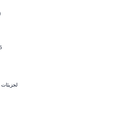
ا
5
99.995% لجزيئات 0.12 ميكرون