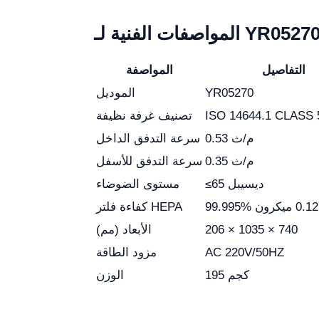
لمواصفات الفنية لـ YR05270
التفاصيل
المواصفة
YR05270
الموديل
ISO 14644.1 CLASS 
تصنيف غرفة نظيفة
0.53 م/ث
سرعة التدفق الداخل
0.35 م/ث
سرعة التدفق للأسفل
≤65 ديسيبل
مستوى الضوضاء
كفاءة فلتر HEPA
206 × 1035 × 740
الأبعاد (مم)
AC 220V/50HZ
مزود الطاقة
195 كجم
الوزن