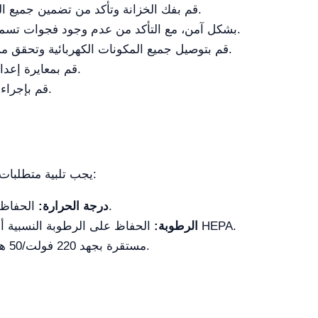
قم بفك الخزانة وتأكد من تضمين جميع المكونات بناءً على قائمة التحقق المقدمة.
قم بتثبيت فلتر HEPA بشكل آمن، مع التأكد من عدم وجود فجوات تسمح بمرور الملوثات.
قم بتوصيل جميع المكونات الكهربائية وتحقق من الوظائف الصحيحة قبل تشغيل الطاقة.
قم بمعايرة إعدادات تدفق الهواء وفقًا لمتطلبات المختبر.
قم بإجراء اختبار تسرب للتحقق من سلامة الخزانة.
لضمان الأداء الأمثل لـ YR05270، يجب تلبية متطلبات موقع معينة:
الحفاظ على درجة حرارة محيطة بين 10-30 °م.
درجة الحرارة:
الحفاظ على الرطوبة النسبية أقل من 70% لمنع التدخل في كفاءة فلتر HEPA.
الرطوبة:
ضمان توفير طاقة AC مستقرة بجهد 220 فولت/50 هرتز.