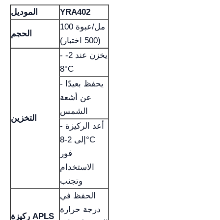
YRA402
الموديل
100 مل/عبوة
الحجم
(500 اختبار)
- يخزن عند 2-
8°C
- يحفظ بعيدًا
عن أشعة
الشمس
التخزين
- أعد الركيزة
إلى 2-8°C
فور
الاستخدام
وتجنب
الحفظ في
درجة حرارة
ركيزة APLS