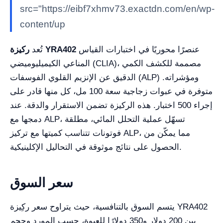
src="https://eibf7xhmv73.exactdn.com/en/wp-
content/up
عنصرًا محوريًا في اختبارات القياس
ركيزة YRA402
تُعد
المناعي الكيميليوميضي (CLIA)، مصممة للكشف الكمي
الدقيق عن الإنزيم القلوي الفوسفات (ALP) ومؤشراته.
متوفرة في عبوات زجاجية سعة 100 مل، كل منها قادر على
إجراء 500 اختبار. هذه الركيزة تضمن الاستقرار والدقة. عند
دمجها مع ALP، تسهّل عملية التحلل المائي، مطلقة
فوتونات تتناسب كميتها مع تركيز ALP، مما يمكّن من
الحصول على نتائج موثوقة في التحاليل الإكلينيكية.
سعر السوق
يتسم السوق بالتنافسية، حيث يتراوح سعر ركِيزة YRA402
بين 200 دولار و350 دولارًا للعبوة، حسب المورد وحجم