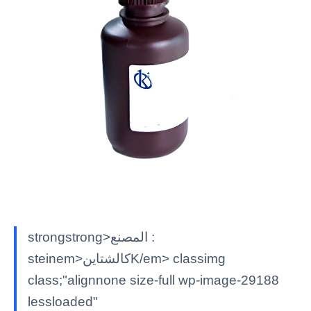
strongstrong>المصنع :
steinem>كالشتاينK/em> classimg
class;"alignnone size-full wp-image-29188
lessloaded"