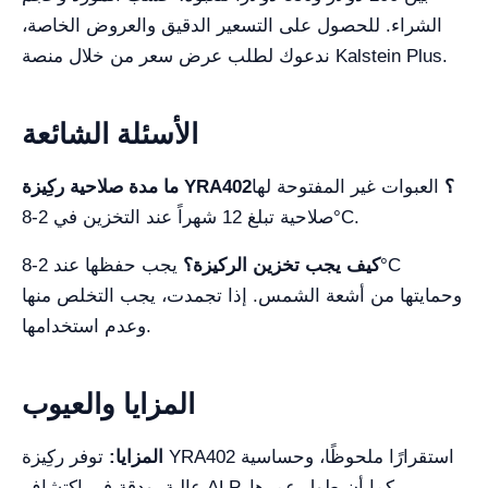
الشراء. للحصول على التسعير الدقيق والعروض الخاصة،
ندعوك لطلب عرض سعر من خلال منصة Kalstein Plus.
الأسئلة الشائعة
ما مدة صلاحية ركِيزة YRA402؟
العبوات غير المفتوحة لها
صلاحية تبلغ 12 شهراً عند التخزين في 2-8°C.
كيف يجب تخزين الركيزة؟
يجب حفظها عند 2-8°C
وحمايتها من أشعة الشمس. إذا تجمدت، يجب التخلص منها
وعدم استخدامها.
المزايا والعيوب
المزايا:
توفر ركِيزة YRA402 استقرارًا ملحوظًا، وحساسية
عالية، ودقة في اكتشاف ALP. كما أن طول عمرها