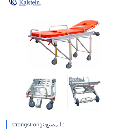
strongstrong>المصنع :