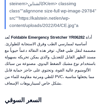
steinem>كالشتاينK/em> classimg
class""alignnone size-full wp-image-29784"
src""https://kalstein.net/en/wp-
content/uploads/2022/04/CE.jpg"a
أداة
Foldable Emergency Stretcher YR06282
تُعد
أساسية لممارسي الطب وفرق الاستجابة للطوارئ.
مصممة لنقل طبي فعال، توفر هذه النقالة دعماً حيوياً مع
مسند الظهر القابل للتعديل، والذي يمكن تحريكه بسهولة
باستخدام نوع مشبك الضغط اليدوي. مصنوعة من سبائك
الألومنيوم عالية القوة، وتحتوي على حاجز حماية قابل
للطي ومرتبة مقاومة للماء من PVC، مما يجعلها مناسبة
بشكل خاص لسيناريوهات الإسعاف.
السعر السوقي