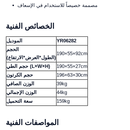
مصممة خصيصاً للاستخدام في الإسعاف
الخصائص الفنية
YR06282
الموديل
الحجم
190×55×92cm
(الطول*العرض*الارتفاع)
190×55×27cm
حجم الطي (L×W×H)
196×63×30cm
حجم الكرتون
39kg
الوزن الصافي
44kg
الوزن الإجمالي
159kg
سعة التحميل
المواصفات الفنية