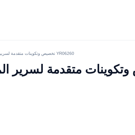
تخصيص وتكوينات متقدمة لسرير المستشفى الكهربائي YR06260