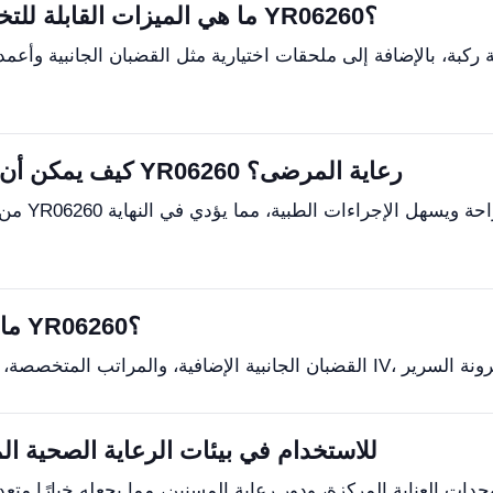
ما هي الميزات القابلة للتخصيص لسرير المستشفى الكهربائي YR06260؟
كيف يمكن أن يحسن سرير المستشفى الكهربائي YR06260 رعاية المرضى؟
من خلال ت
ما هي أنواع الملحقات المتاحة لنموذج YR06260؟
هل يمكن تعديل YR06260 للاستخدام في بيئات الرعاية الصحي