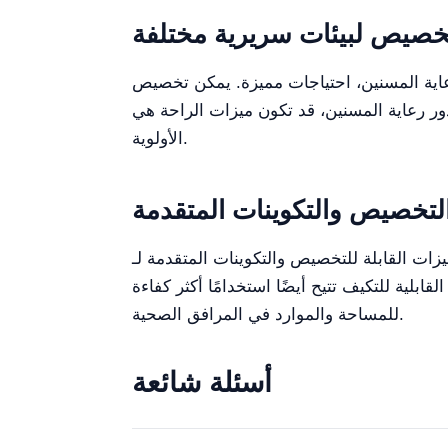
خصيص لبيئات سريرية مختلفة
ين، احتياجات مميزة. يمكن تخصيص YR06260 لتلبية
دور رعاية المسنين، قد تكون ميزات الراحة هي
الأولوية.
التخصيص والتكوينات المتقدمة
نات المتقدمة لـ YR06260 إلى تحسين نتائج المرضى. من خلال تخصيص السرير لتلبية الاحتياجات
بلية للتكيف تتيح أيضًا استخدامًا أكثر كفاءة
للمساحة والموارد في المرافق الصحية.
أسئلة شائعة