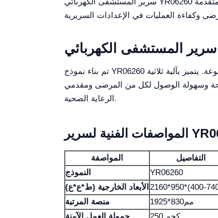
سرير المستشفى الكهربائي YR06260 هو قطعة متعددة الاستخدامات من معدات الرعاية الصحية التي تقدم العديد من خيارات التخصيص والتكوينات المتقدمة
تم بناء نموذج YR06260 بإطار فولاذي قوي ومجموعة متنوعة من الميزات القابلة للتعديل، مما يجعله مناسبًا لاحتياجات المرضى المتنوعة. يتميز بآلية ثلاثية
لراحة وسهولة الوصول لكل من المرضى ومقدمي
الرعاية الصحية.
ية لسرير YR06260
التفاصيل
المواصفة
YR06260
النموذج
الأبعاد الخارجية (ط*ع*ع)
1925*830مم
منصة المرتبة
250 كجم
حمولة العمل الآمنة