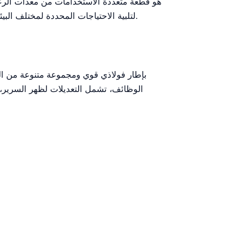
لتلبية الاحتياجات المحددة لمختلف البيئات الطبية. فهم هذه الميزات يمكن أن يعزز بشكل كبير رعاية المرضى وكفاءة العمليات في الإعدادات السريرية.
الوظائف، تشمل التعديلات لظهر السرير، 