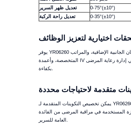
0-75°(±10°)
تعديل ظهر السرير
0-35°(±10°)
تعديل راحة الركبة
قات اختيارية لتعزيز الوظائف
يوفر YR06260 مجموعة من الملحقات الاختيارية التي يمكن أن تعزز بشكل كبير من وظيفته. يمكن دمج ملحقات مثل القضبان الجانبية الإضافية، والمراتب
المتخصصة، وأعمدة IV في تصميم السرير. هذه الملحقات لا تحسن فقط من راحة المرضى ولكن أيضًا تساعد المهنيين الصحيين في إدارة رعاية المرضى
بكفاءة.
نات متقدمة لاحتياجات محددة
يمكن تخصيص التكوينات المتقدمة لـ YR06260 بناءً على متطلبات المرضى المحددة. على سبيل المثال، يمكن ضبط السرير لاستيعاب المرضى الذين يعانون
زة المستخدمة في مراقبة المرضى من الفائدة
العامة للسرير.