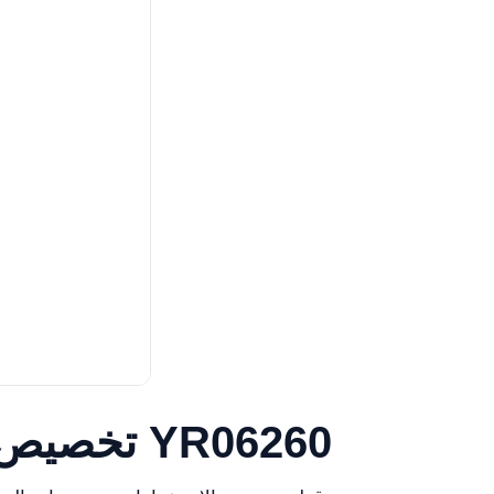
تخصيص وتكوينات متقدمة لسرير المستشفى الكهربائي YR06260