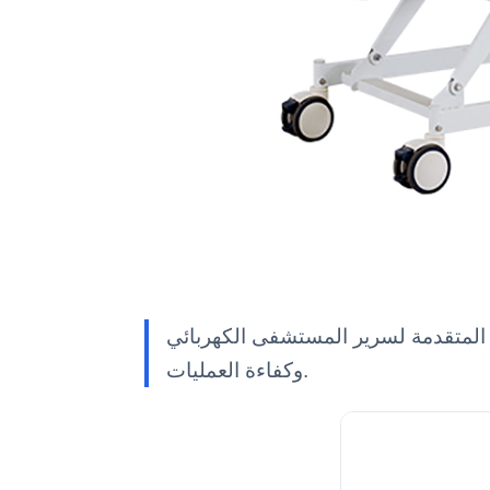
فى الكهربائي YR06260، المصمم لتعزيز رعاية المرضى
وكفاءة العمليات.