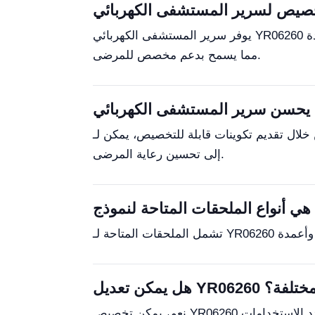
يوفر سرير المستشفى الكهربائي YR06260 ميزات مثل ظهر سرير قابل للتعديل وراحة ركبة، بالإضافة إلى ملحقات اختيارية مثل القضبان الجانبية وأعمدة IV،
مما يسمح بدعم مخصص للمرضى.
قديم تكوينات قابلة للتخصيص، يمكن لـ YR06260 تلبية احتياجات المرضى الفردية، مما يعزز الراحة ويسهل الإجراءات الطبية، مما يؤدي في النهاية
إلى تحسين رعاية المرضى.
ة المختلفة؟
نعم، يمكن تخصيص YR06260 لمختلف الإعدادات مثل غرف الطوارئ، ووحدات العناية المركزة، ودور رعاية المسنين، مما يجعله خيارًا متعدد الاستخدامات