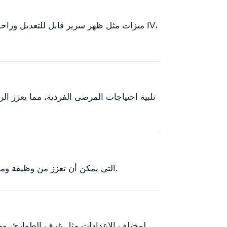
تشمل الملحقات المتاحة لـ YR06260 القضبان الجانبية الإضافية، والمراتب المتخصصة، وأعمدة IV، التي يمكن أن تعزز من وظيفة ومرونة السرير.