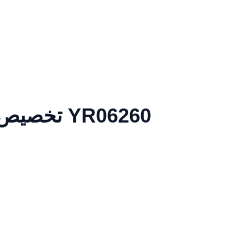
تخصيص وتكوينات متقدمة لسرير المستشفى الكهربائي YR06260