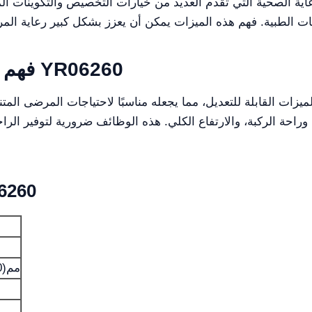
فهم سرير المستشفى الكهربائي YR06260
وراحة الركبة، والارتفاع الكلي. هذه الوظائف ضرورية لتوفير ا
المواصفات الفن
2160*950*(400-740)مم