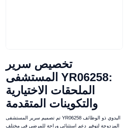
تخصيص سرير
المستشفى YR06258:
الملحقات الاختيارية
والتكوينات المتقدمة
تم تصميم سرير المستشفى YR06258 اليدوي ذو الوظائف
المزدوجة لتوفير دعم استثنائي وراحة للمرضى في مختلف