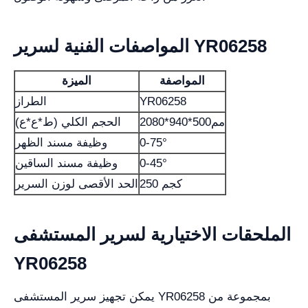
المواصفات الفنية لسرير YR06258
المواصفة
الميزة
YR06258
الطراز
2080*940*500مم
الحجم الكلي (ط*ع*ع)
0-75°
وظيفة مسند الظهر
0-45°
وظيفة مسند الساقين
250 كجم
الحد الأقصى لوزن السرير
الملحقات الاختيارية لسرير المستشفى
YR06258
يمكن تجهيز سرير المستشفى YR06258 بمجموعة من