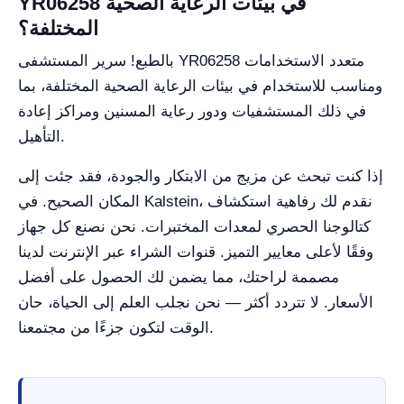
YR06258 في بيئات الرعاية الصحية
المختلفة؟
بالطبع! سرير المستشفى YR06258 متعدد الاستخدامات
ومناسب للاستخدام في بيئات الرعاية الصحية المختلفة، بما
في ذلك المستشفيات ودور رعاية المسنين ومراكز إعادة
التأهيل.
إذا كنت تبحث عن مزيج من الابتكار والجودة، فقد جئت إلى
المكان الصحيح. في Kalstein، نقدم لك رفاهية استكشاف
كتالوجنا الحصري لمعدات المختبرات. نحن نصنع كل جهاز
وفقًا لأعلى معايير التميز. قنوات الشراء عبر الإنترنت لدينا
مصممة لراحتك، مما يضمن لك الحصول على أفضل
الأسعار. لا تتردد أكثر — نحن نجلب العلم إلى الحياة، حان
الوقت لتكون جزءًا من مجتمعنا.