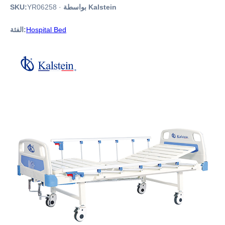
بواسطة Kalstein
·
YR06258
SKU:
Hospital Bed
الفئة: