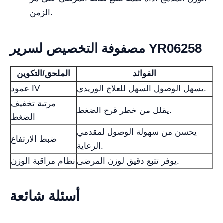
الزمن.
مصفوفة التخصيص لسرير YR06258
الفوائد
الملحق/التكوين
يسهل الوصول السهل للعلاج الوريدي.
عمود IV
مرتبة تخفيف
يقلل من خطر قرح الضغط.
الضغط
يحسن من سهولة الوصول لمقدمي
ضبط الارتفاع
الرعاية.
يوفر تتبع دقيق لوزن المرضى.
نظام مراقبة الوزن
أسئلة شائعة