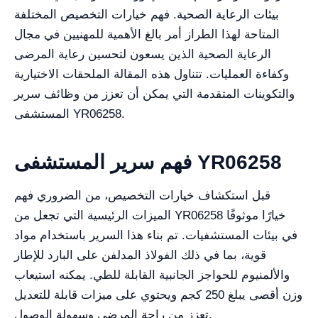
بيئات الرعاية الصحية. فهم خيارات التخصيص المختلفة
المتاحة لهذا الطراز أمر بالغ الأهمية للمهنيين في مجال
الرعاية الصحية الذين يسعون لتحسين رعاية المرضى
وكفاءة العمليات. تتناول هذه المقالة الملحقات الاختيارية
والتكوينات المتقدمة التي يمكن أن تعزز من وظائف سرير
المستشفى YR06258.
فهم سرير المستشفى YR06258
قبل استكشاف خيارات التخصيص، من الضروري فهم
الميزات الرئيسية التي تجعل من YR06258 خيارًا موثوقًا
في بيئات المستشفيات. تم بناء هذا السرير باستخدام مواد
قوية، بما في ذلك الفولاذ المدلفن على البارد للإطار
والألمنيوم للحواجز الجانبية القابلة للطي. يمكنه استيعاب
وزن أقصى يبلغ 250 كجم ويحتوي على ميزات قابلة للتعديل
تعزز من راحة المرضى وسهولة الوصول.