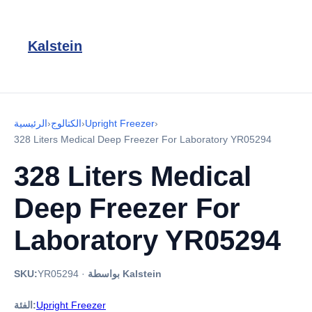
Kalstein
›
Upright Freezer
›
الكتالوج
›
الرئيسية
328 Liters Medical Deep Freezer For Laboratory YR05294
328 Liters Medical
Deep Freezer For
Laboratory YR05294
بواسطة Kalstein
·
YR05294
SKU:
Upright Freezer
الفئة: