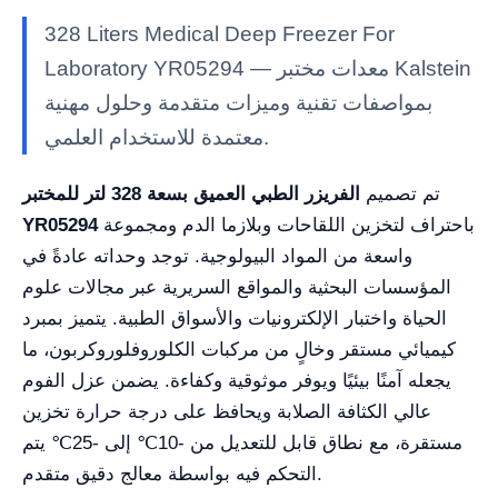
328 Liters Medical Deep Freezer For
Laboratory YR05294 — معدات مختبر Kalstein
بمواصفات تقنية وميزات متقدمة وحلول مهنية
معتمدة للاستخدام العلمي.
تم تصميم
الفريزر الطبي العميق بسعة 328 لتر للمختبر
باحتراف لتخزين اللقاحات وبلازما الدم ومجموعة
YR05294
واسعة من المواد البيولوجية. توجد وحداته عادةً في
المؤسسات البحثية والمواقع السريرية عبر مجالات علوم
الحياة واختبار الإلكترونيات والأسواق الطبية. يتميز بمبرد
كيميائي مستقر وخالٍ من مركبات الكلوروفلوروكربون، ما
يجعله آمنًا بيئيًا ويوفر موثوقية وكفاءة. يضمن عزل الفوم
عالي الكثافة الصلابة ويحافظ على درجة حرارة تخزين
مستقرة، مع نطاق قابل للتعديل من -10℃ إلى -25℃ يتم
التحكم فيه بواسطة معالج دقيق متقدم.