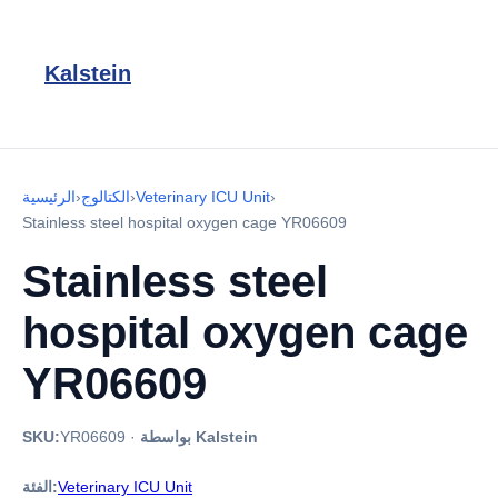
Kalstein
›
Veterinary ICU Unit
›
الكتالوج
›
الرئيسية
Stainless steel hospital oxygen cage YR06609
Stainless steel
hospital oxygen cage
YR06609
بواسطة Kalstein
·
YR06609
SKU:
Veterinary ICU Unit
الفئة: