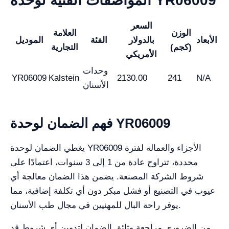
المواصفات الفنية لوحدة YR06009
السعر
الوزن
العلامة
الأبعاد
بالدولار
الفئة
الموديل
(كجم)
التجارية
الأمريكي
وحدات
YR06009
Kalstein
2130.00
241
N/A
الأسنان
فهم الضمان لوحدة YR06009
يغطي الضمان لوحدة YR06009 الأجزاء والعمالة لفترة
محددة، تتراوح عادة من 1 إلى 3 سنوات، اعتمادًا على
شروط الشركة المصنعة. يضمن هذا الضمان معالجة أي
عيوب في التصنيع أو فشل مبكر دون أي تكلفة إضافية، مما
يوفر راحة البال للمهنيين في مجال طب الأسنان.
من الضروري مراجعة وثائق الضمان لتدوين أي شروط قد