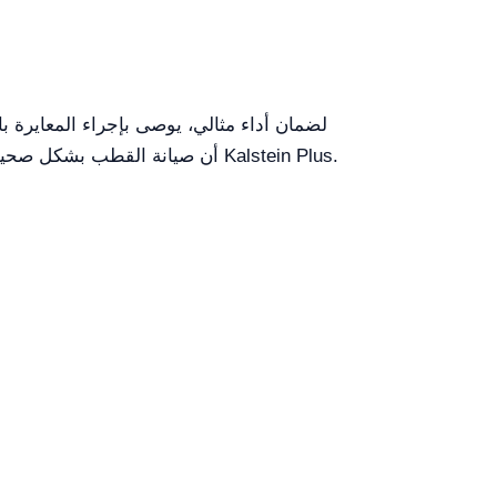
لضمان أداء مثالي، يوصى بإجراء المعايرة ب
أن صيانة القطب بشكل صحيح ضرورية لإطالة عمر الجهاز. للحصول على دعم مخصص واستكشاف إمكاناته في تطبيقاتك الخاصة، تواصل مع Kalstein Plus.