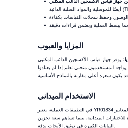
المزايا والعيوب
ا:
يوفر جهاز قياس الأكسجين الذائب المكتبي YR01834 العديد من الميزات المتقدمة بما في ذلك نقل البيانات لاسلكيًا، وسعة تخزين بيانات واسعة،
يواجه المستخدمون منحنى تعلم إذا لم يعتادوا
الاستخدام الميداني
في التطبيقات العملية، يعتبر YR01834 ذا فائدة كبيرة في المختبرات ومراكز البحث والبيئات الصناعية، حيث يساعد الفنيين في الحفاظ على الامتثال لمعايير
لاختبارات الميدانية، بينما تساهم سعة تخزين
البيانات الكبيرة في توثيق الأبحاث بدقة.