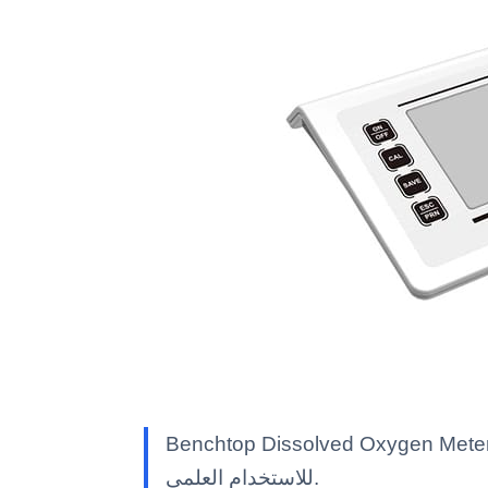
Benchto — معدات مختبر Kalstein بمواصفات تقنية وميزات متقدمة وحلول مهنية معتمدة
للاستخدام العلمي.