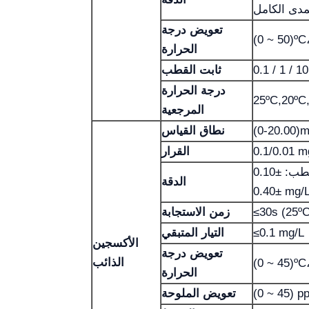
تعويض درجة
الحرارة
0.1 / 1 / 1
ثابت القطب
درجة الحرارة
25ºC,20ºC
المرجعية
(0-20.00)m
نطاق القياس
0.1/0.01 m
القرار
القطب: ±0.10 mg/L، الجهاز:
الدقة
±0.40 mg/
زمن الاستجابة
≤0.1 mg/L
التيار المتبقي
الأكسجين
تعويض درجة
الذائب
الحرارة
تعويض الملوحة