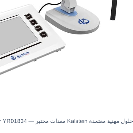
p Dissolved Oxygen Meter YR01834