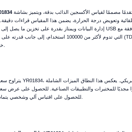
جهازًا متقدمًا مصممًا لقياس الأكسجين الذائب بدقة، ويتميز بشاشة LED مقاس 6.5 بوصة وواجهة سهلة
جهاز قياس الأكسجين الذائ
لقائية وتعويض درجة الحرارة، يضمن هذا المقياس قراءات دقيقة. 
خيارًا موثوقًا لكل من العمل المختبري والميداني.
يتراوح سعر أجهزة قياس الأكس
مارًا مجديًا للمختبرات والتطبيقات الصناعية. للحصول على عرض
منصة Kalstein Plus للحصول على اقتباس آلي وشخصي يتماشى مع متطلباتك الخاصة.