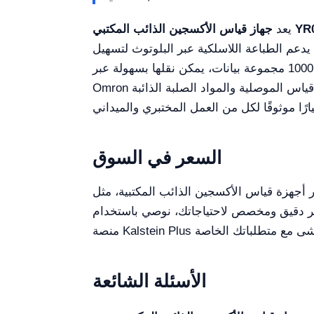
ب المكتبي YR01834
يعد
يدعم الطباعة اللاسلكية عبر البلوتوث لتسهيل
إدارة البيانات ويمتاز بقدرة على تخزين ما يصل إلى 1000 مجموعة بيانات، يمكن نقلها بسهولة عبر USB ومتوافقة مع Excel. التصميم المتين مع مفاتيح
Omron التي تدوم لأكثر من 100000 استخدام، إلى جانب قدرته على قياس الموصلية والمواد الصلبة الذائبة (TDS) والملوحة والمقاومية، يجعل هذا المقياس
السعر في السوق
جين الذائب المكتبية، مثل YR01834، تقريبًا بين 800 دولار أمريكي و1700 دولار أمريكي. يعكس هذا النطاق الميزات الشاملة
 سعر دقيق ومخصص لاحتياجاتك، نوصي باستخدام
الأسئلة الشائعة