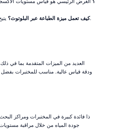
ما الغرض الرئيسي من جهاز قياس الأكسجين الذائب المكتبي YR01834؟
الغرض الرئيسي هو قياس مستويات الأكسجين 
يتيح الجهاز نقل البيانات لاسلكيًا إلى جهاز محمول، مما يؤمن سهولة الوصول وحفظ سجلات القياسات بكفاءة.
كيف تعمل ميزة الطباعة عبر البلوتوث؟
ودقة قياس عالية. مناسب للمختبرات بفضل مت
جودة المياه من خلال مراقبة مستويات ا