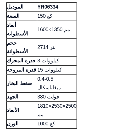
YR06334
الموديل
150 كغ
السعة
أبعاد
1600×1350 مم
الأسطوانة
حجم
2714 لتر
الأسطوانة
3 كيلووات
قدرة المحرك
15 كيلووات
قدرة المروحة
0.4-0.5
ضغط البخار
ميغاباسكال
380 فولت
الجهد
1810×2530×2500
الأبعاد
مم
1000 كغ
الوزن