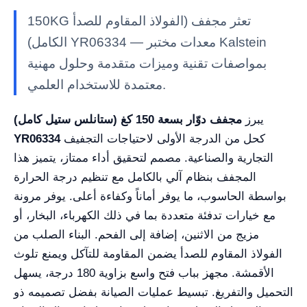
150KG تعثر مجفف (الفولاذ المقاوم للصدأ
الكامل) YR06334 — معدات مختبر Kalstein
بمواصفات تقنية وميزات متقدمة وحلول مهنية
معتمدة للاستخدام العلمي.
يبرز
مجفف دوّار بسعة 150 كغ (ستانلس ستيل كامل)
كحل من الدرجة الأولى لاحتياجات التجفيف
YR06334
التجارية والصناعية. مصمم لتحقيق أداء ممتاز، يتميز هذا
المجفف بنظام آلي بالكامل مع تنظيم درجة الحرارة
بواسطة الحاسوب، ما يوفر أماناً وكفاءة أعلى. يوفر مرونة
مع خيارات تدفئة متعددة بما في ذلك الكهرباء، البخار، أو
مزيج من الاثنين، إضافة إلى الفحم. البناء الصلب من
الفولاذ المقاوم للصدأ يضمن المقاومة للتآكل ويمنع تلوث
الأقمشة. مجهز بباب فتح واسع بزاوية 180 درجة، يسهل
التحميل والتفريغ. تبسيط عمليات الصيانة بفضل تصميمه ذو