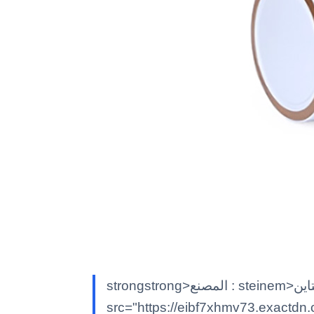
strongstrong>المصنع : steinem>كالشتاينK/em> classimg class;"alignnone size-full wp-image-29188 lessloaded"
src="https://eibf7xhmv73.exactdn