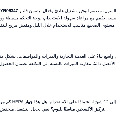
هو حل من الطراز الأول لعلاج الأكسجين في المنزل، مصمم لتوفير تشغيل هادئ وفعال. يضمن فلتـر
مولد أكسجين ثابت بسعة 10 لترات/دقيقة 06347
اسع بناءً على العلامة التجارية والميزات والمواصفات. بشكلٍ م
هل هذا جهاز
كم مر
نعم، يجعل التشغيل منخفض الضجيج من الملائم استخدامه حتى أثناء النوم.
تركيز الأكسجين مناسبًا للنوم؟