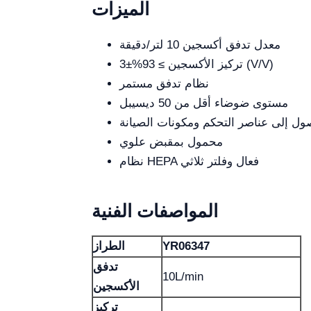
الميزات
معدل تدفق أكسجين 10 لتر/دقيقة
تركيز الأكسجين ≥ 93%±3 (V/V)
نظام تدفق مستمر
مستوى ضوضاء أقل من 50 ديسيبل
ول إلى عناصر التحكم ومكونات الصيانة
محمول بمقبض علوي
نظام HEPA فعال وفلتر ثلاثي
المواصفات الفنية
YR06347
الطراز
تدفق
10L/min
الأكسجين
تركيز