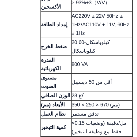
≥ 93%±3（V/V）
الأكسجين
AC220V ± 22V 50Hz ±
1Hz/AC110V ± 11V, 60Hz
إمداد الطاقة
± 1Hz
20 كيلوباسكال-60
ضغط الخرج
كيلوباسكال
القدرة
800 VA
الكهربائية
مستوى
أقل من 50 ديسيبل
الصوت
28 كغ
الوزن الصافي
350 × 250 × 670 (مم)
الأبعاد (مم)
تدفق مستمر
نظام العمل
>0.15 مل/دقيقة (وضعيات
كمية التبخير
فقط مع وظيفة التبخير)