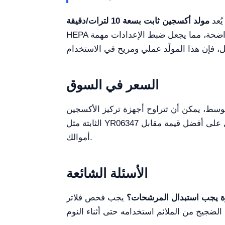
YR
يُعد
HEPA عالي الكفاءة المدمج هواءً نقيًا ومريحًا تتنفسه. صُمم مع مراعاة سهولة الاستخدام، لوحة التحكم بسيطة وواضحة، مما يجعل ضبط الإعدادات مهمة
السعر في السوق
توسط، يمكن أن تتراوح أجهزة تركيز الأكسجين
الثابتة مثل YR06347 من 1100 إلى 2000 دولار أمريكي. من الأفضل دائمًا مقارنة الميزات بالنسبة إلى التكلفة لضمان الحصول على أفضل قيمة مقابل
أموالك.
الأسئلة الشائعة
ة يجب استبدال المرشحات؟