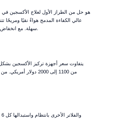
سهلة. مع انخفاض مستوى الضجيج مناسب للاستخدام خلال الليل ومقبض مريح للنقل، فإن هذا المولّد عملي ومريح في الاستخدام.
يتفاوت سعر أجهزة تركيز الأكسجين بشكل و
يجب فحص فلاتر HEPA والفلاتر الأخرى بانتظام واستبدالها كل 6 إلى 12 شهرًا، اعتمادًا على الاستخدام.