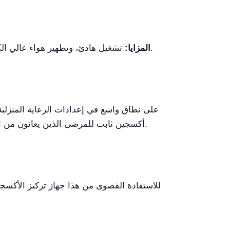
يتطلب الكهرباء للتشغيل المستمر وصيانة منتظمة للفلاتر.
المزايا:
تشغيل هادئ، وتطهير هواء عالي ال
أكسجين ثابت للمرضى الذين يعانون من تحديات في التنفس. يضمن نظام التدفق المستمر حصول المرضى على الدعم الأكسجيني اللازم على مدار 24/7.
للاستفادة القصوى من هذا جهاز تركيز الأكسجي