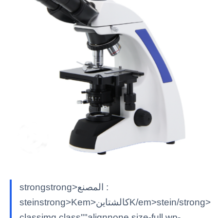
strongstrong>المصنع :
steinstrong>Kem>كالشتاينK/em>stein/strong>
classimg class""alignnone size-full wp-