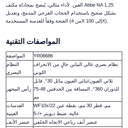
العين. لأداء مثالي، يُنصح بمحاذاة مكثف Abbe NA 1.25
بشكل صحيح باستخدام الحجاب القزحي المدمج، وتعديل
الفتحة وفقاً للعدسة المستخدمة (من 4X إلى 100X).
المواصفات التقنية
YR06686
المواصفة
نظام بصري عالي التباين خالٍ من الانحراف
النظام
اللوني
البصري
ثلاثي العيون/ثنائي العيون مائل 30°, قابل
للدوران 360°, المسافة بين الحدقتين 48-75
رأس المجهر
مم
WF10x/22 مم، قطر 30 مم، نقطة عين
العدسات
عالية، ضبط ديوبتر +/-5
العينية
عنصر أنف رباعي الاتجاه الخلفي
عنصر الأنف