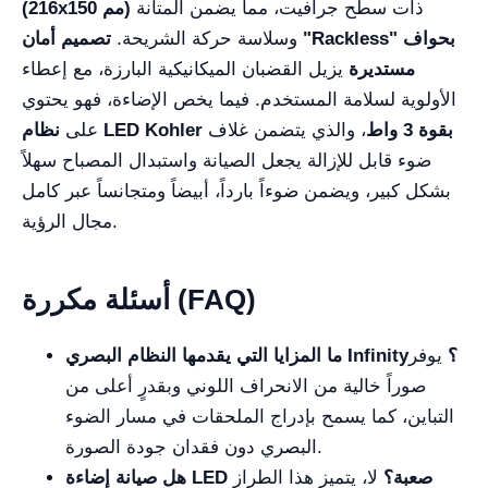
ذات سطح جرافيت، مما يضمن المتانة
(216x150 مم)
وسلاسة حركة الشريحة.
تصميم أمان "Rackless" بحواف
مستديرة
يزيل القضبان الميكانيكية البارزة، مع إعطاء
الأولوية لسلامة المستخدم. فيما يخص الإضاءة، فهو يحتوي
نظام LED Kohler بقوة 3 واط
، والذي يتضمن غلاف
على
ضوء قابل للإزالة يجعل الصيانة واستبدال المصباح سهلاً
بشكل كبير، ويضمن ضوءاً بارداً، أبيضاً ومتجانساً عبر كامل
مجال الرؤية.
أسئلة مكررة (FAQ)
ما المزايا التي يقدمها النظام البصري Infinity؟
يوفر
صوراً خالية من الانحراف اللوني وبقدرٍ أعلى من
التباين، كما يسمح بإدراج الملحقات في مسار الضوء
البصري دون فقدان جودة الصورة.
هل صيانة إضاءة LED صعبة؟
لا، يتميز هذا الطراز