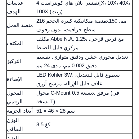
إنفينيتي بلان هاي كونتراست 4X، 10X، 40X،
عدسات
100X (زيت)
الهدف
منصة ميكانيكية كبيرة الحجم 216x150 مم،
منصة العمل
سطح جرافيت، بدون رفوف
مكثف Abbe N.A. 1.25، مع قرص قزحي،
المكثف
مركزي قابل للضبط
تعديل محوري خشن ودقيق متوازي، تقسيم
التركيز
دقيق 0.002 مم، مدى 24 مم
LED Kohler 3W، سطوع قابل للتعديل،
الإضاءة
غلاف قابل للإزالة، مرشح أزرق
محول C-Mount بسعة 0.5x مرفق (في
المحول
نسخة T)
الرقمي
51 × 46 × 28 سم
أبعاد الحزمة
الوزن
8.5 كغ
الصافي
الوزن