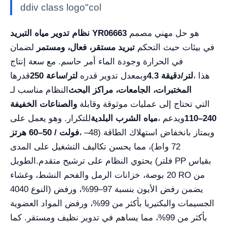
ddiv class logo"col
هو حل مهني مصمم
نظام تدوير مياه التبريد YR06663
في بيئات حيث التحكم
تبريد مستقر، فعال، ومستمر
لضمان
في الحرارة وجودة الماء أمر حاسم. مع سعة إنتاج
، هذا
4.3 لتر/دقيقة
وبمعدل تدوير قدره
250 لتر/ساعة
قدرها
المختبرات، الجامعات، مراكز البحث
النظام مناسب لـ
التي تحتاج إلى عمليات موثوقة وقابلة
والصناعات الخفيفة
110–240
، ويدعم
مياه الشرب البلدية
للتكرار. وهو يعمل على
، ويمتاز بانخفاض استهلاك الطاقة (48–
فولت / 50–60 هرتز
72 واط)، مما يحسن تكاليف التشغيل على المدى
يحتوي النظام على ترشيح متقدم (فلتر PP بقياس
الطويل.
20 بوصة، خزانات الرمل والفحم النشط، وغشاء RO من
النوع 4040) يضمن رفض الأيون بنسبة 97–99%، ورفض
الجسيمات والبكتيريا بأكثر من 99%، ورفض المواد العضوية
بأكثر من 99%، مما يساهم في تدوير نظيف ومستقر. كما