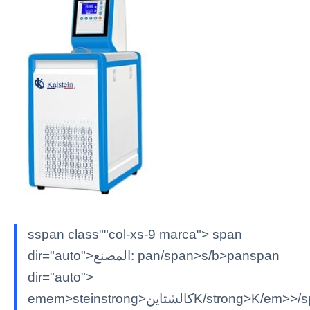
sspan class""col-xs-9 marca"> span
dir="auto">المصنع: pan/span>s/b>panspan
dir="auto">
emem>steinstrong>كالشتاينK/strong>K/em>>/span>>/span>