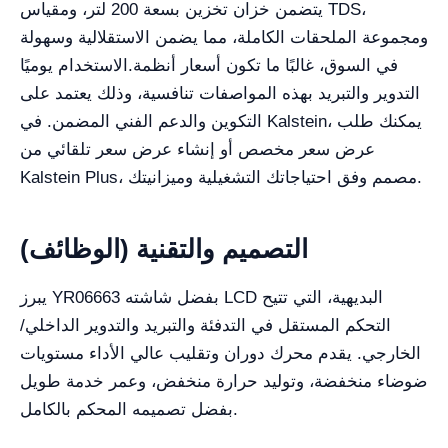
يتضمن خزان تخزين بسعة 200 لتر، ومقياس TDS،
ومجموعة الملحقات الكاملة، مما يضمن الاستقلالية وسهولة
في السوق، غالبًا ما تكون أسعار أنظمة
الاستخدام يوميًا.
التدوير والتبريد بهذه المواصفات تنافسية، وذلك يعتمد على
التكوين والدعم الفني المضمن. في Kalstein، يمكنك طلب
عرض سعر مخصص أو إنشاء عرض سعر تلقائي من
Kalstein Plus، مصمم وفق احتياجاتك التشغيلية وميزانيتك.
التصميم والتقنية (الوظائف)
يبرز YR06663 بفضل شاشته LCD البديهية، التي تتيح
التحكم المستقل في التدفئة والتبريد والتدوير الداخلي/
الخارجي. يقدم محرك دوران وتقليب عالي الأداء مستويات
ضوضاء منخفضة، وتوليد حرارة منخفض، وعمر خدمة طويل
بفضل تصميمه المحكم بالكامل.