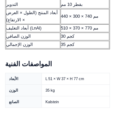
بقطر 10 مم
التدوير
أبعاد المنتج (الطول × العرض
440 × 300 × 740 مم
× الارتفاع)
510 × 370 × 770 مم
أبعاد التغليف (LnAl)
30 كجم
الوزن الصافي
35 كجم
الوزن الإجمالي
المواصفات الفنية
L 51 × W 37 × H 77 cm
الأبعاد
35 kg
الوزن
Kalstein
الصانع