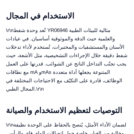
الاستخدام في المجال
تُعد وحدة شفط YR06946 مثالية للبيئات الطبية
\r\n
والعلمية حيث الدقة والموثوقية أساسيان. في عيادات
الأسنان والمستشفيات والمختبرات، تُستخدم لأداء تدخلات
شفط دقيقة خلال الإجراءات التشخيصية، مثل الأشعة، حيث
يجب تجنّب التداخل الناتج عن الشوائب. قدرتها على العمل
مع نطاقات mA وmAs المتنوعة يجعلها أداة متعددة
الوظائف، قادرة على التكيّف مع الاحتياجات المختلفة في
\r\n
المجال الطبي.
التوصيات لتعظيم الاستخدام والصيانة
لضمان الأداء الأمثل، يُنصح بالحفاظ على الوحدة نظيفة
\r\n
وخالية من الغبار، خاصة حول اتصالات الواي فاي والرأس.