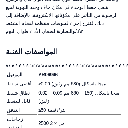
ينبغي حفظ الوحدة في مكان جاف وجيد التهوية لمنع
الرطوبة من التأثير على مكوّناتها الإلكترونية. بالإضافة إلى
ذلك، يُقترح إجراء فحوصات منتظمة لنظام الشفط
\r\n
والبطارية لضمان الأداء طوال اليوم.
المواصفات الفنية
\r\n\r\n\r\n\r\n\r\n\r\n\r\n\r\n\r\n\r\n\r\n\r\n\r\n\r\n\r\n\r\n\r\n
YR06946
الموديل
≥0.09 ميجا باسكال (680 مم زئبق)
أقصى شفط
0.02 ~ 0.09 ميجا باسكال (150 ~ 680 مم
نطاق شفط
زئبق)
قابل للضبط
≥50 لتر/دقيقة
التدفق
زجاجات
2500 مل × 2
التخزين