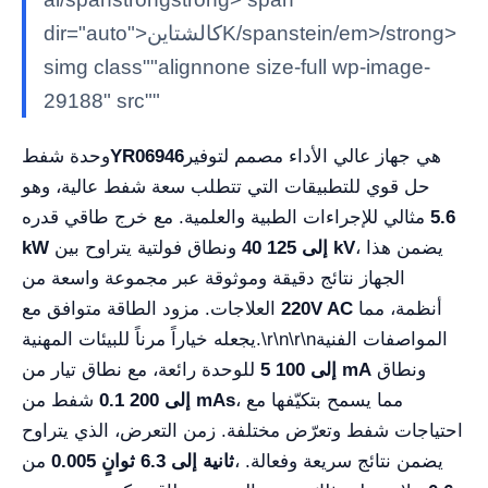
dir="auto">كالشتاينK/spanstein/em>/strong>
simg class""alignnone size-full wp-image-
29188" src""
هي جهاز عالي الأداء مصمم لتوفير
YR06946
وحدة شفط
حل قوي للتطبيقات التي تتطلب سعة شفط عالية، وهو
5.6
مثالي للإجراءات الطبية والعلمية. مع خرج طاقي قدره
، يضمن هذا
40 إلى 125 kV
ونطاق فولتية يتراوح بين
kW
الجهاز نتائج دقيقة وموثوقة عبر مجموعة واسعة من
أنظمة، مما
220V AC
العلاجات. مزود الطاقة متوافق مع
\r\n\r\nالمواصفات الفنية
يجعله خياراً مرناً للبيئات المهنية.
ونطاق
5 إلى 100 mA
للوحدة رائعة، مع نطاق تيار من
، مما يسمح بتكيّفها مع
0.1 إلى 200 mAs
شفط من
احتياجات شفط وتعرّض مختلفة. زمن التعرض، الذي يتراوح
، يضمن نتائج سريعة وفعالة.
0.005 ثانية إلى 6.3 ثوانٍ
من