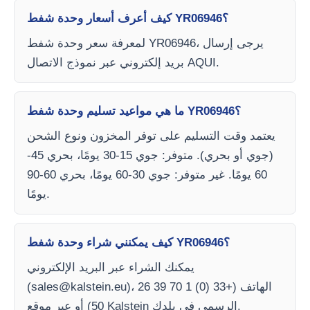
كيف أعرف أسعار وحدة شفط YR06946؟
لمعرفة سعر وحدة شفط YR06946، يرجى إرسال
بريد إلكتروني عبر نموذج الاتصال AQUI.
ما هي مواعيد تسليم وحدة شفط YR06946؟
يعتمد وقت التسليم على توفر المخزون ونوع الشحن
(جوي أو بحري). متوفر: جوي 15-30 يومًا، بحري 45-
60 يومًا. غير متوفر: جوي 30-60 يومًا، بحري 60-90
يومًا.
كيف يمكنني شراء وحدة شفط YR06946؟
يمكنك الشراء عبر البريد الإلكتروني
)، الهاتف (+33 (0) 1 70 39 26
sales@kalstein.eu
(
50) أو عبر موقع Kalstein الرسمي في بلدك.