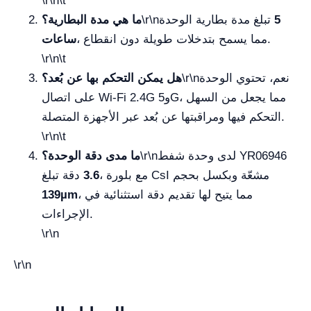
\r\n\t
5
تبلغ مدة بطارية الوحدة
\r\n
ما هي مدة البطارية؟
، مما يسمح بتدخلات طويلة دون انقطاع.
ساعات
\r\n\t
نعم، تحتوي الوحدة
\r\n
هل يمكن التحكم بها عن بُعد؟
على اتصال Wi‑Fi 2.4G و5G، مما يجعل من السهل
التحكم فيها ومراقبتها عن بُعد عبر الأجهزة المتصلة.
\r\n\t
لدى وحدة شفط YR06946
\r\n
ما مدى دقة الوحدة؟
، مع بلورة CsI مشعّة وبكسل بحجم
3.6
دقة تبلغ
، مما يتيح لها تقديم دقة استثنائية في
139µm
الإجراءات.
\r\n
\r\n