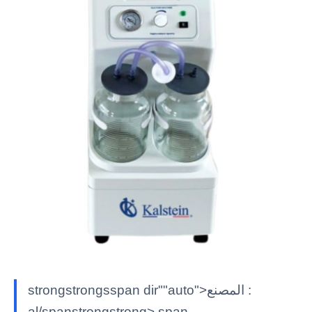
strongstrongsspan dir""auto">المصنع :
al/spanstrongstrong> span