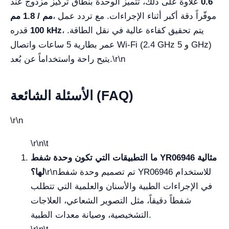
0.6
علاوة على ذلك، تتميز الوحدة بنطاق تركيز مزدوج عند
، موفّراً دقة أكبر أثناء الإجراءات. مع تردد عمل
مم / 1.8 مم
، يتم تحقيق كفاءة عالية في نقل الطاقة.
100 kHz
قدره
عمر بطارية 5 ساعات واتصال Wi‑Fi (2.4 GHz و 5 GHz)
\r\n
يتيح راحة واستخداماً عن بُعد.
الأسئلة الشائعة (FAQ)
\r\n
\r\n\t
ما التطبيقات التي تكون وحدة شفط YR06946 مثالية
تم تصميم وحدة شفط YR06946 للاستخدام
\r\n
لها؟
في الإجراءات الطبية والأسنان والعلمية التي تتطلب
شفطاً دقيقاً، مثل التصوير الشعاعي، العلاجات
التشخيصية، وصيانة معدات الطبية.