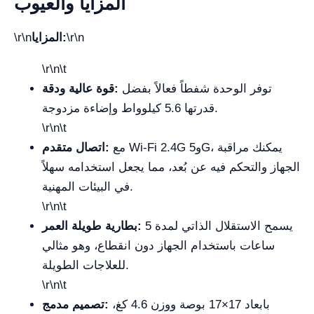
المزايا والعيوب
\r\n
المزايا:
\r\n
\r\n\t
توفر الوحدة شفطاً فعالاً بفضل
قوة عالية ودقة:
قدرتها 5.6 كيلوواط وإضاءة مزدوجة.
\r\n\t
مع Wi‑Fi 2.4G و5G، يمكنك مراقبة
اتصال متقدم:
الجهاز والتحكم فيه عن بُعد، مما يجعل استخدامه سهلاً
في البيئات المهنية.
\r\n\t
يسمح الاستقلال الذاتي لمدة 5
بطارية طويلة العمر:
ساعات باستخدام الجهاز دون انقطاع، وهو مثالي
للعلاجات الطويلة.
\r\n\t
بابعاد 17×17 بوصة ووزن 4.6 كغ،
تصميم مدمج: