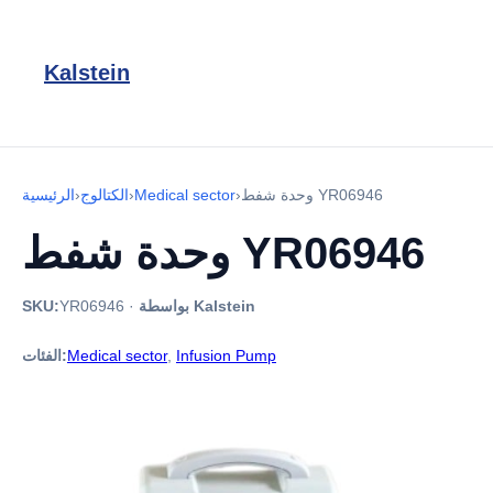
Kalstein
وحدة شفط YR06946
›
Medical sector
›
الكتالوج
›
الرئيسية
وحدة شفط YR06946
بواسطة Kalstein
·
YR06946
SKU:
Infusion Pump
,
Medical sector
الفئات: