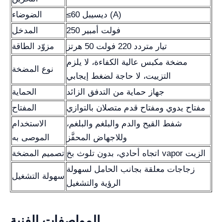
≤60 ديسيبل (A)
الضوضاء
250 فولت أمبير
المدخل
تيار متردد 220 فولت 50 هرتز
مزوّد الطاقة
مضخة مكبس عالية الكفاءة، لا يلزم
نوع المضخة
التزييت، لا حاجة لضغط إيجابي
جهاز حماية من التدفق الزائد
الحماية
مفتاح يدوي ومفتاح قدم متصلان بالتوازي
المفتاح
شفط القيح والدم والبلغم والبلغم،
الاستخدام
وللاجهاض المحفَّز
الموصى به
اتجاه أحادي، بدون تلوث بخ vapor الزيت
تصميم المضخة
زجاجات معلقة بجانب الحامل لسهولة
سهولة التشغيل
الرؤية والتشغيل
المواصفات الفنية