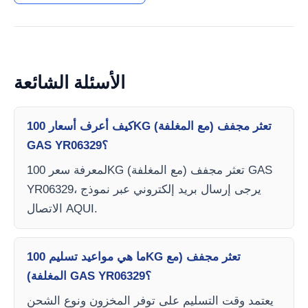
الأسئلة الشائعة
كيف أعرف أسعار 100KG تعثر مجفف (مع المغلفة)
GAS YR06329؟
لمعرفة سعر 100KG تعثر مجفف (مع المغلفة) GAS
YR06329، يرجى إرسال بريد إلكتروني عبر نموذج
الاتصال AQUI.
ما هي مواعيد تسليم 100KG تعثر مجفف (مع
المغلفة) GAS YR06329؟
يعتمد وقت التسليم على توفر المخزون ونوع الشحن