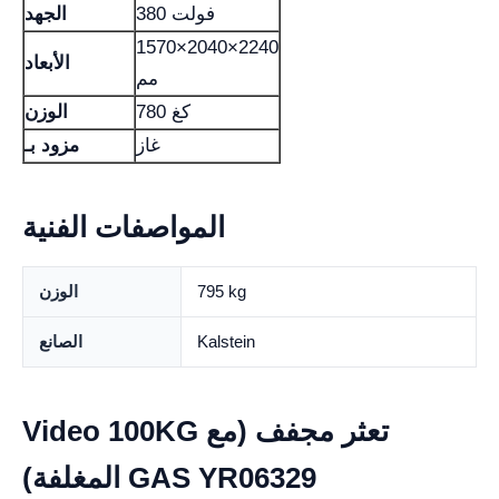
380 فولت
الجهد
1570×2040×2240
الأبعاد
مم
780 كغ
الوزن
غاز
مزود بـ
المواصفات الفنية
795 kg
الوزن
Kalstein
الصانع
Video 100KG تعثر مجفف (مع
المغلفة) GAS YR06329