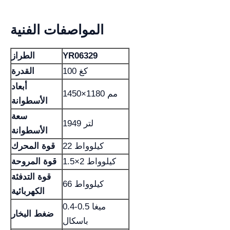
المواصفات الفنية
YR06329
الطراز
100 كغ
القدرة
أبعاد
1450×1180 مم
الأسطوانة
سعة
1949 لتر
الأسطوانة
22 كيلوواط
قوة المحرك
1.5×2 كيلوواط
قوة المروحة
قوة التدفئة
66 كيلوواط
الكهربائية
0.4-0.5 ميغا
ضغط البخار
باسكال