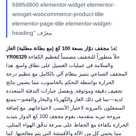
5995d800 elementor-widget elementor-
wooget-woocommerce-product-title
elementor-page-title elementor-widget-
heading" معرّف
يُعَدّ
مجفف دوّار بسعة 100 كغ (مع بطانة مطلية) الغاز
حلاً متطوراً للتجفيف مصمماً لتعظيم الكفاءة
YR06329
والسلامة في عمليات الغسيل على نطاق واسع. هذا
المجفف الصناعي يتميز بنظام آلي بالكامل مع تنظيم درجة
الحرارة بواسطة التحكم بالحاسوب، مما يضمن نتائج
تجفيف دقيقة وموثوقة. وبفضل خيارات التدفئة المتعددة
لديه—بما في ذلك الغاز والكهرباء والبخار والفحم—يتمتع
المشغلون بالمرونة لاختيار الأنسب لاحتياجاتهم. مع إضافة
مروحة تبريد متقدمة، يقوم مجفف 100 كغ الدوار بتبديد
الحرارة بكفاءة مع الحفاظ على سرعة تدفّق الهواء المثلى،
مما يحمي كل من الآلة والأقمشة التي يتم معالجتها. كما