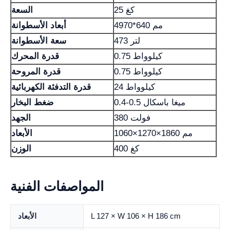
25 كغ
السعة
4970*640 مم
أبعاد الأسطوانة
473 لتر
سعة الأسطوانة
0.75 كيلوواط
قدرة المحرك
0.75 كيلوواط
قدرة المروحة
24 كيلوواط
قدرة التدفئة الكهربائية
0.4-0.5 ميغا باسكال
ضغط البخار
380 فولت
الجهد
1060×1270×1860 مم
الأبعاد
400 كغ
الوزن
المواصفات الفنية
L 127 × W 106 × H 186 cm
الأبعاد