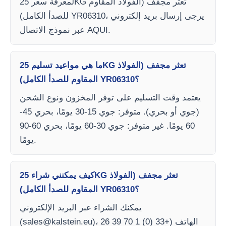
لمعرفة سعر 25KG تعثر مجفف (الفولاذ المقاوم
للصدأ الكامل) YR06310، يرجى إرسال بريد إلكتروني
عبر نموذج الاتصال AQUI.
ما هي مواعيد تسليم 25KG تعثر مجفف (الفولاذ
المقاوم للصدأ الكامل) YR06310؟
يعتمد وقت التسليم على توفر المخزون ونوع الشحن
(جوي أو بحري). متوفر: جوي 15-30 يومًا، بحري 45-
60 يومًا. غير متوفر: جوي 30-60 يومًا، بحري 60-90
يومًا.
كيف يمكنني شراء 25KG تعثر مجفف (الفولاذ
المقاوم للصدأ الكامل) YR06310؟
يمكنك الشراء عبر البريد الإلكتروني
)، الهاتف (+33 (0) 1 70 39 26
sales@kalstein.eu
(