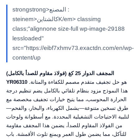
strongstrong>المصنع :
steinem>كالشتاينK/em> classimg
class;"alignnone size-full wp-image-29188
lessloaded"
src="https://eibf7xhmv73.exactdn.com/en/wp-
content/up
المجفف الدوار 25 كغ (فولاذ مقاوم للصدأ بالكامل)
هو حل تجفيف متقدم مصمم للكفاءة والمتانة.
YR06310
هذا النموذج مزود بنظام تلقائي بالكامل يضم تنظيم درجة
الحرارة المحوسب، مما يتيح خيارات تجفيف مخصصة مع
طرق تسخين متنوعة—يشمل الكهرباء، والبخار، والفحم—
لتلبية الاحتياجات التشغيلية المحددة. مع أسطوانة ولوحات
من الفولاذ المقاوم للصدأ، يضمن هذا المجفف مقاومة
للتآكل، مما يضمن طول العمر ويمنع تلوث الأقمشة. باب