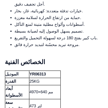
أجل تجفيف دقيق.
خيارات تدفئة متعددة: كهربائية، غاز، بخار.
حماية من ارتفاع الحرارة لسلامة معززة.
أسطوانات وألواح مطلية متينة لمنع التآكل.
تصميم يسهل الوصول إليه لصيانة بسيطة.
باب كبير بفتح 180 درجة لسهولة التحميل والتفريغ.
مروحة تبريد محسّنة لتبديد حرارة فائق.
الخصائص الفنية
YR06313
الموديل
25KG
القدرة
أبعاد
4970×640 مم
الأسطوانة
سعة
473 لتر