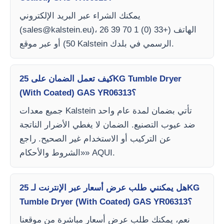
يمكنك الشراء عبر البريد الإلكتروني
)، الهاتف (+33 (0) 1 70 39 26
sales@kalstein.eu
(
50) أو عبر موقع Kalstein الرسمي في بلدك.
كيف تعمل الضمان على 25KG Tumble Dryer
(With Coated) GAS YR06313؟
جميع معدات Kalstein تأتي بضمان لمدة عام واحد
ضد عيوب التصنيع. الضمان لا يغطي الأضرار الناتجة
عن التركيب أو الاستخدام غير الصحيح. راجع
«الشروط والأحكام» AQUI.
هل يمكنني طلب عرض أسعار عبر الإنترنت لـ 25KG
Tumble Dryer (With Coated) GAS YR06313؟
نعم، يمكنك طلب عرض أسعار مباشرة من موقعنا