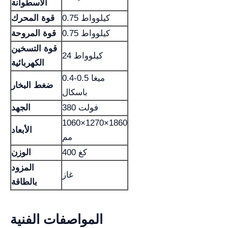
الأسطوانة
0.75 كيلوواط
قوة المحرك
0.75 كيلوواط
قوة المروحة
قوة التسخين
24 كيلوواط
الكهربائية
0.4-0.5 ميغا
ضغط البخار
باسكال
380 فولت
الجهد
1060×1270×1860
الأبعاد
مم
400 كغ
الوزن
المزود
غاز
بالطاقة
المواصفات الفنية