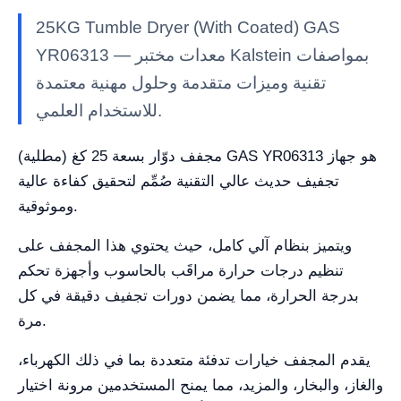
25KG Tumble Dryer (With Coated) GAS
YR06313 — معدات مختبر Kalstein بمواصفات
تقنية وميزات متقدمة وحلول مهنية معتمدة
للاستخدام العلمي.
مجفف دوّار بسعة 25 كغ (مطلية) GAS YR06313 هو جهاز
تجفيف حديث عالي التقنية صُمِّم لتحقيق كفاءة عالية
وموثوقية.
ويتميز بنظام آلي كامل، حيث يحتوي هذا المجفف على
تنظيم درجات حرارة مراقَب بالحاسوب وأجهزة تحكم
بدرجة الحرارة، مما يضمن دورات تجفيف دقيقة في كل
مرة.
يقدم المجفف خيارات تدفئة متعددة بما في ذلك الكهرباء،
والغاز، والبخار، والمزيد، مما يمنح المستخدمين مرونة اختيار