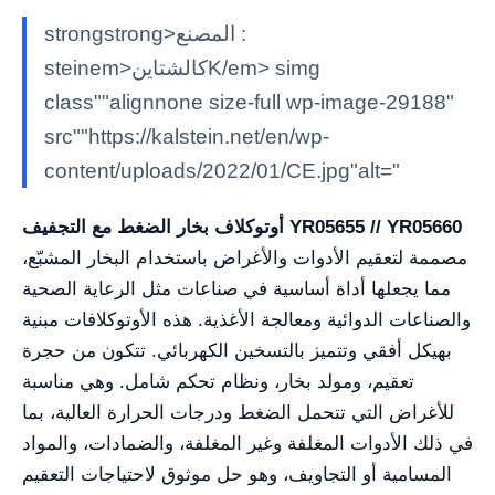
strongstrong>المصنع :
steinem>كالشتاينK/em> simg
class""alignnone size-full wp-image-29188"
src""https://kalstein.net/en/wp-
content/uploads/2022/01/CE.jpg"alt="
أوتوكلاف بخار الضغط مع التجفيف YR05655 // YR05660
مصممة لتعقيم الأدوات والأغراض باستخدام البخار المشبّع،
مما يجعلها أداة أساسية في صناعات مثل الرعاية الصحية
والصناعات الدوائية ومعالجة الأغذية. هذه الأوتوكلافات مبنية
بهيكل أفقي وتتميز بالتسخين الكهربائي. تتكون من حجرة
تعقيم، ومولد بخار، ونظام تحكم شامل. وهي مناسبة
للأغراض التي تتحمل الضغط ودرجات الحرارة العالية، بما
في ذلك الأدوات المغلفة وغير المغلفة، والضمادات، والمواد
المسامية أو التجاويف، وهو حل موثوق لاحتياجات التعقيم