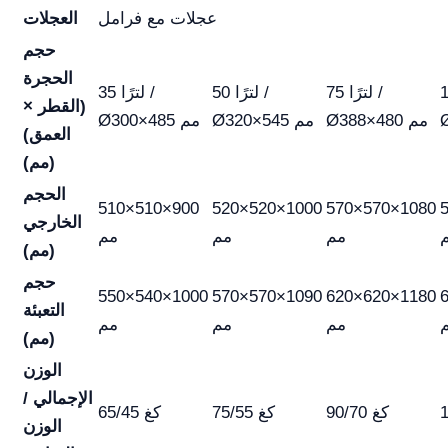
عجلات مع فرامل
العجلات
حجم
الحجرة
 /
75 لترًا /
50 لترًا /
35 لترًا /
(القطر ×
Ø388×480 مم
Ø320×545 مم
Ø300×485 مم
العمق)
(مم)
الحجم
510×510×900
520×520×1000
570×570×1080
الخارجي
مم
مم
مم
(مم)
حجم
550×540×1000
570×570×1090
620×620×1180
التعبئة
مم
مم
مم
(مم)
الوزن
الإجمالي /
90/70 كغ
75/55 كغ
65/45 كغ
الوزن