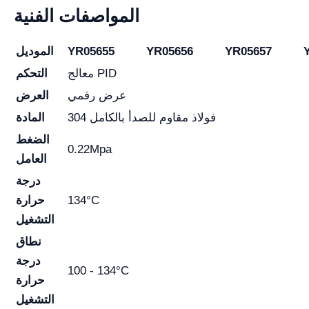
المواصفات الفنية
YR05657
YR05656
YR05655
الموديل
معالج PID
التحكم
عرض رقمي
العرض
304 فولاذ مقاوم للصدأ بالكامل
المادة
الضغط
0.22Mpa
العامل
درجة
134°C
حرارة
التشغيل
نطاق
درجة
100 - 134°C
حرارة
التشغيل