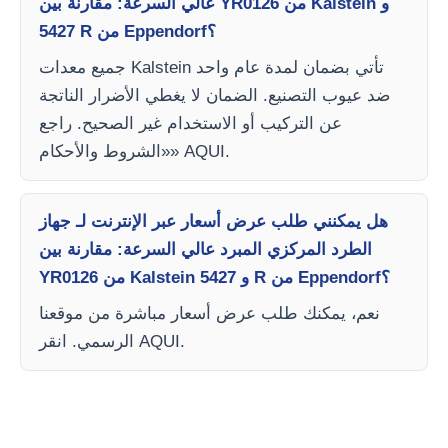
عالي السرعة: مقارنة بين YR0126 من Kalstein و
5427 R من Eppendorf؟
جميع معدات Kalstein تأتي بضمان لمدة عام واحد
ضد عيوب التصنيع. الضمان لا يغطي الأضرار الناتجة
عن التركيب أو الاستخدام غير الصحيح. راجع
«الشروط والأحكام» AQUI.
هل يمكنني طلب عرض أسعار عبر الإنترنت لـ جهاز
الطرد المركزي المبرد عالي السرعة: مقارنة بين
YR0126 من Kalstein و 5427 R من Eppendorf؟
نعم، يمكنك طلب عرض أسعار مباشرة من موقعنا
الرسمي. انقر AQUI.