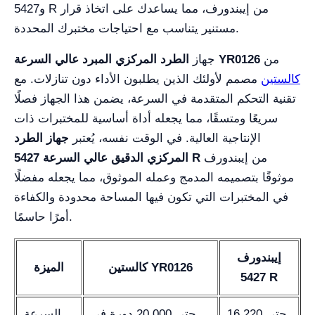
و5427 R من إيبندورف، مما يساعدك على اتخاذ قرار
مستنير يتناسب مع احتياجات مختبرك المحددة.
من
الطرد المركزي المبرد عالي السرعة YR0126
جهاز
كالستين
مصمم لأولئك الذين يطلبون الأداء دون تنازلات. مع
تقنية التحكم المتقدمة في السرعة، يضمن هذا الجهاز فصلًا
سريعًا ومتسقًا، مما يجعله أداة أساسية للمختبرات ذات
الإنتاجية العالية. في الوقت نفسه، يُعتبر
جهاز الطرد
من إيبندورف
المركزي الدقيق عالي السرعة 5427 R
موثوقًا بتصميمه المدمج وعمله الموثوق، مما يجعله مفضلًا
في المختبرات التي تكون فيها المساحة محدودة والكفاءة
أمرًا حاسمًا.
إيبندورف
كالستين YR0126
الميزة
5427 R
حتى 16,220
حتى 20,000 دورة في
السرعة