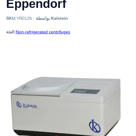
Eppendorf
بواسطة Kalstein
·
YR0126
SKU:
Non-refrigerated centrifuges
الفئة: