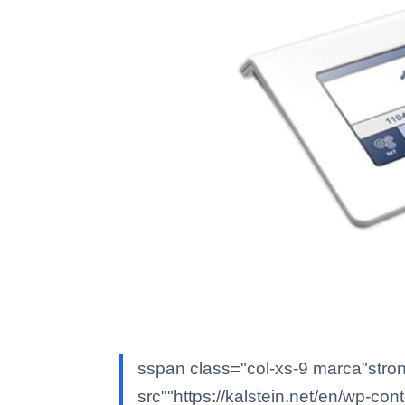
sspan class="co>المصنع: Kal/strong> كالشتاين ddiv class""col-xs-3 text-center logo ce"httpimg
src""https://kalstein.net/en/wp-con