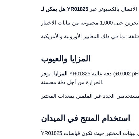
المزايا والعيوب
المزايا:
يوفر YR01825 دقة عالية (±0.002 pH)، وشاشة لمس كبيرة لسيطرة أفضل، وخيارات اتصال متعددة. كما يشمل المعايرة التلقائية والتعويض عن
الحرارة من أجل دقة محسنة.
استخدام المنتج في الميدان
YR01825 مثالي لبيئات المختبر حيث تكون قياسات pH والأيونات دقيقة. يُستخدم غالباً في المختبرات البحثية، واختبار المستحضرات الصيدلانية، وقسم مراقبة