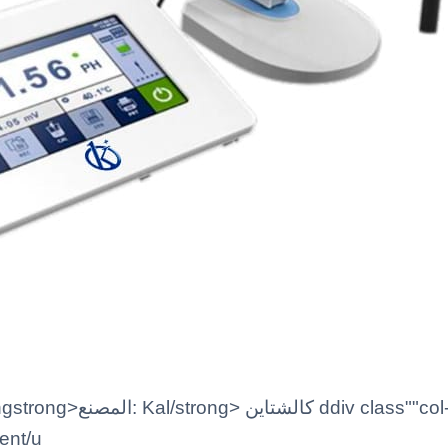
l-xs-9 marca"strongstrong
tent/u