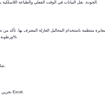
الجودة. نقل البيانات في الوقت الفعلي والطباعة اللاسلكية يجعلانه فعالاً للغاية في بيئات المختبر المزدحمة.
 معايرة منتظمة باستخدام المحاليل العازلة المعترف بها. تأكد 
الحرارة من 15 إلى 30 °C ورطوبة نسبية أقل من <85%.
شاشة لمس سعوية ملونة مقاس 7 بوصات.
تخزين البيانات لـ 1,000 مجموعة مع التوافق مع Excel.