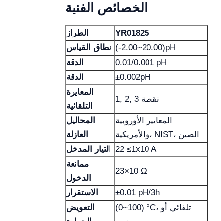
الخصائص الفنية
YR01825
الطراز
(-2.00~20.00)pH
نطاق القياس
0.01/0.001 pH
الدقة
±0.002pH
الدقة
المعايرة
1, 2, 3 نقطة
التلقائية
المعايير الأوروبية
المحاليل
والأمريكية، NIST، الصين
العازلة
22 ≤1x10 A
التيار المدخل
ممانعة
23×10 Ω
الدخول
±0.01 pH/3h
الاستقرار
(0~100) °C، تلقائي أو
التعويض