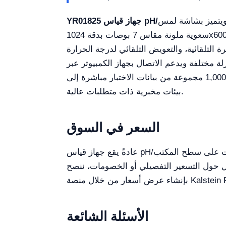
ويتميز بشاشة لمس
سعوية ملونة مقاس 7 بوصات بدقة 1024x600، وهو يضمن تجربة مستخدم ممتازة. هذا الجهاز مزود بشريحة ميكروبروسيسور مدمجة تقدم وظائف ذكية مثل
ئية، والتعويض التلقائي لدرجة الحرارة (ATC)، وتخزين البيانات، وعرض الساعة، ومخرج USB، وإعدادات الوظائف، والطباعة اللاسلكية،
ف على 25 محاليل عازلة مختلفة ويدعم الاتصال بجهاز الكمبيوتر عبر USB والطباع اللاسلكية عبر البلوتوث كخيار. مع عرضه
الذكي لحالة القطب، وإمكانية التخزين حتى 1,000 مجموعة من بيانات الاختبار مباشرة إلى USB، والوصول إلى البيانات عبر Excel، يتم تحسين الإنتاجية في
بيئات مخبرية ذات متطلبات عالية.
السعر في السوق
عادةً يقع جهاز قياس pH/الأيونات على سطح المكتب YR01825 ضمن نطاق سعري يتراوح بين 700 دولار و1300 دولار، بناءً على المورد والخدمات الإضافية
يل حول التسعير التفصيلي أو الخصومات، ننصح
الأسئلة الشائعة