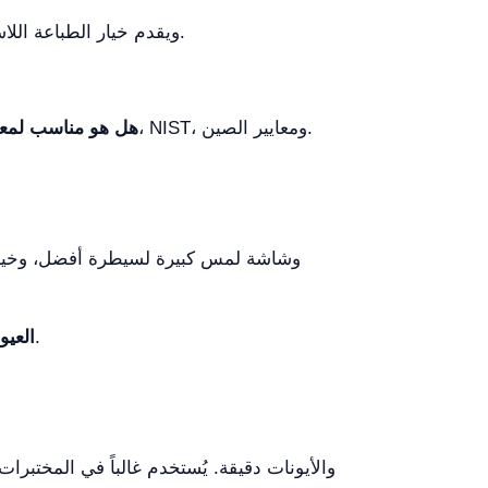
نعم، فهو يدعم الاتصال بالكمبيوتر عبر USB ويقدم خيار الطباعة اللاسلكية عبر البلوتوث.
بالتأكيد. فهو يتعرف على 25 محاليل عازلة مختلفة، بما في ذلك المعايير الأوروبية والأمريكية، NIST، ومعايير الصين.
هل هو مناسب لمعاي
قد تؤدي ميزاته ومواصفاته المتقدمة إلى منحنى تعلم أعلى للمستخدمين الجدد غير الملمين بمعدات المختبر.
العيو