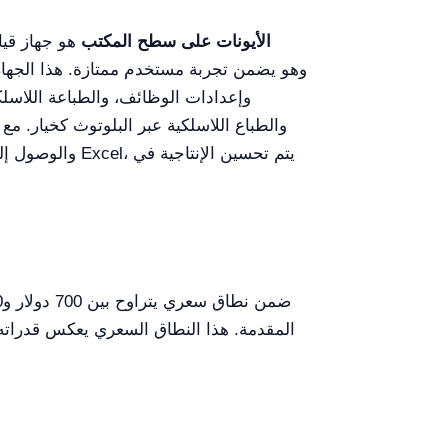
YR01825 جهاز قياس pH/الأيونات على سطح المكتب
هو جهاز قيا
المقدمة. هذا النطاق السعري يعكس قدراته 