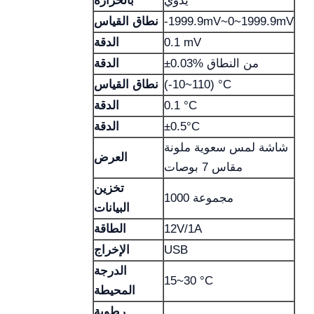
يدوي
بالحرارة
-1999.9mV~0~1999.9mV
نطاق القياس
0.1 mV
الدقة
±0.03% من النطاق
الدقة
(-10~110) °C
نطاق القياس
0.1 °C
الدقة
±0.5°C
الدقة
شاشة لمس سعوية ملونة
العرض
مقاس 7 بوصات
تخزين
1000 مجموعة
البيانات
12V/1A
الطاقة
USB
الإخراج
الدرجة
15~30 °C
المحيطة
رطوبة