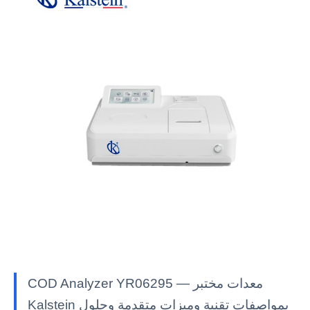
COD Analyzer YR06295 — معدات مختبر
Kalstein بمواصفات تقنية وميزات متقدمة وحلول