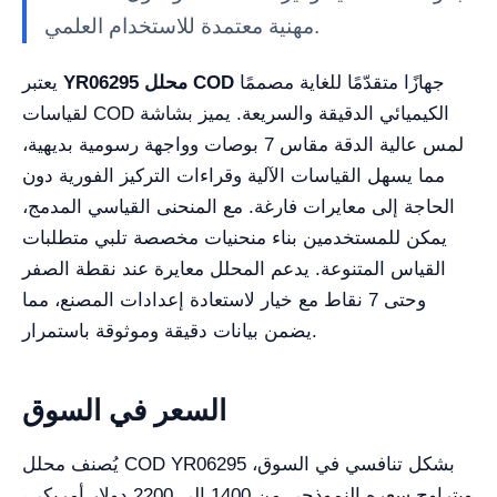
مهنية معتمدة للاستخدام العلمي.
جهازًا متقدّمًا للغاية مصممًا
YR06295 محلل COD
يعتبر
لقياسات COD الكيميائي الدقيقة والسريعة. يميز بشاشة
لمس عالية الدقة مقاس 7 بوصات وواجهة رسومية بديهية،
مما يسهل القياسات الآلية وقراءات التركيز الفورية دون
الحاجة إلى معايرات فارغة. مع المنحنى القياسي المدمج،
يمكن للمستخدمين بناء منحنيات مخصصة تلبي متطلبات
القياس المتنوعة. يدعم المحلل معايرة عند نقطة الصفر
وحتى 7 نقاط مع خيار لاستعادة إعدادات المصنع، مما
يضمن بيانات دقيقة وموثوقة باستمرار.
السعر في السوق
يُصنف محلل COD YR06295 بشكل تنافسي في السوق،
ويتراوح سعره النموذجي من 1400 إلى 2200 دولار أمريكي،