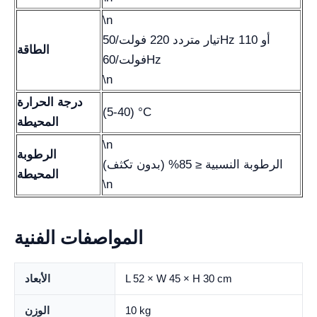
\n
تيار متردد 220 فولت/50Hz أو 110
الطاقة
فولت/60Hz
\n
درجة الحرارة
(5-40) °C
المحيطة
\n
الرطوبة
الرطوبة النسبية ≤ 85% (بدون تكثف)
المحيطة
\n
المواصفات الفنية
L 52 × W 45 × H 30 cm
الأبعاد
10 kg
الوزن