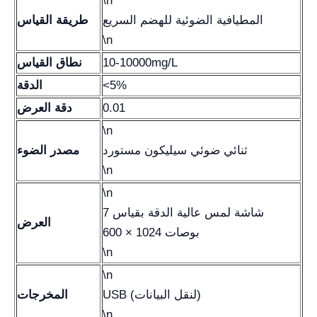
\n
المطيافية الضوئية للهضم السريع
طريقة القياس
\n
10-10000mg/L
نطاق القياس
<5%
الدقة
0.01
دقة العرض
\n
ثنائي ضوئي سيليكون مستورد
مصدر الضوء
\n
\n
شاشة لمس عالية الدقة بقياس 7
العرض
بوصات 1024 × 600
\n
\n
USB (لنقل البيانات)
المخرجات
\n