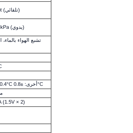
(0 ~ 45) ppt (تلقائي)
(66 ~ 200) kPa (يدوي)
تشبع الهواء بالماء، ا
C
5 ~ 60°C:±0.4°C أخرى: ±0.8°C
00
بطاريتان (1.5V × 2