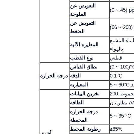
التعويض عن
الملوحة
التعويض عن
الضغط
لماء المشبع
المعايرة الآلية
بالهواء
قطبي
نوع القطب
(0 ~ 100)°
نطاق القياس
0.1°C
الدقة
درجة الحرارة
المعيارية
2 مجموعة
تخزين البيانات
AA )
الطاقة
درجة الحرارة
5 ~ 35 °C
المحيطة
≤85%
رطوبة المحيط
أخرى