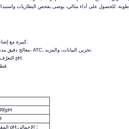
شاشة LCD كبيرة مع إضاءة خلفية بيضاء قابلة للتحكم.
معالج دقيق مدمج مع ميزات ذكية مثل المعايرة التلقائية، ATC، تخزين البيانات، والمزيد.
التعرّف التلقائي على 25 محاليل عازلة في وضع pH.
إلكترود DO قطبي مع زمن استقطاب قصير.
.99)pH
H