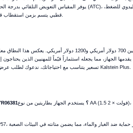
ومزود بإلكترود DO قطبي يتسم بزمن استقطاب قصير يتراوح بين 3-5 دقائق.
 يقدمها الجهاز، مما يجعله استثماراً قيّماً للمهنيين الذين يحتا
تسعير يتناسب مع احتياجاتك، ندعوك لطلب عرض أسعار أو إنشاء عرض تلقائي من خلال منصة Kalstein Plus.
ما هي مدة بطارية مقياس pH/DO المحمول YR06381؟
يستخدم الجهاز بطاريتين من نوع AA (1.5 فولت × 2)، مما يوفر فترة تشغيل مطوّلة، وفقاً لظروف