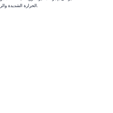
الحرارة الشديدة والرطوبة. للحصول على أداء مثالي، يوصى بفحص البطاريات واستبدالها بشكل منتظم، خاصة قبل القياسات الحرجة.