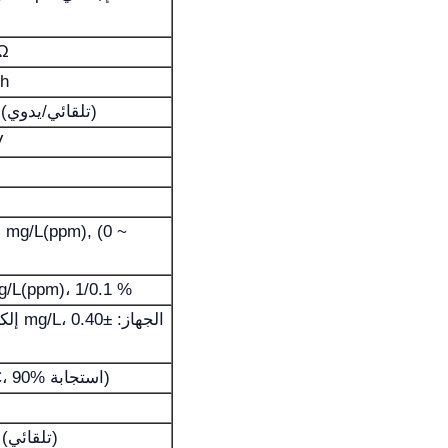
Ω
3h
(0~100)°C (تلقائي/يدوي)
V
) mg/L(ppm), (0 ~
g/L(ppm)، 1/0.1 %
≤30s (25ºC، 90% استجابة)
(0 ~ 45)°C (تلقائي)