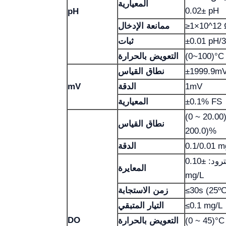
المعيارية
±0.02 pH
pH
≥1×10^12 
ممانعة الإدخال
±0.01 pH/
ثبات
التعويض بالحرارة
±1999.9m
نطاق القياس
1mV
الدقة
mV
±0.1% FS
المعيارية
(0 ~ 20.00
نطاق القياس
200.0)%
0.1/0.01 m
الدقة
إلكترود: ±0.10 mg/L، الجهاز: ±0.40
المعايرة
mg/L
زمن الاستجابة
≤0.1 mg/L
التيار المتبقي
DO
التعويض بالحرارة