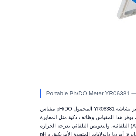
مقياس pH/DO المحمول YR06381 هو أداة متعددة الاستخدامات وأساسية في أي مختبر أو بيئة عمل ميدانية. وهو يتميز بشاشة LCD كبيرة مع إضاءة خلفية
يوفر هذا المقياس وظائف ذكية مثل المعايرة
التلقائية، والتعويض التلقائي بدرجة الحرارة (ATC)، وتخزين البيانات، وإعدادات الوظائف، والتشخيص التلقائي، والإيقاف التلقائي، وتنبيه انخفاض الجهد. ووضع
pH يسمح بالتعرّف التلقائي على 25 محاليل عازلة ويدعم ثلاث خيارات معايرة: أوروبا والولايات المتحدة الأمريكية، وNIST، والصين، مع دعم معايرة من نقطة