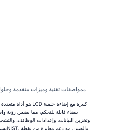
Portable Ph/DO Meter YR06381 — معدات مختبر Kalstein بمواصفات تقنية وميزات متقدمة وحلول مهنية معتمدة للاستخدام العلمي.
بيضاء قابلة للتحكم، مما يضمن رؤية و