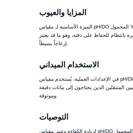
المزايا والعيوب
الميزة الأساسية لـ مقياس pH/DO المحمول YR06381 هي تعدديته الوظيفية، حيث يدعم قياسات pH وDO بدقة وموثوقية عاليتين. كما أن شاشة LCD الكبيرة
ة بانتظام للحفاظ على دقته، وهو ما قد يعتبر
إزعاجاً بسيطاً.
الاستخدام الميداني
في الإعدادات العملية، يُستخدم مقياس pH/DO المحمول YR06381 في بيئات متنوعة تتراوح من البحث المختبري إلى الدراسات الميدانية في علم البيئة
نيين المتنقلين الذين يحتاجون إلى بيانات دقيقة
وموثوقة.
التوصيات
لزيادة الكفاءة وعمر مقياس pH/DO المحمول YR06381، يوصى بإجراء معايرة دورية. أيضاً، تأكد من التخزين الصحيح عند عدم الاستخدام، وتجنب درجات