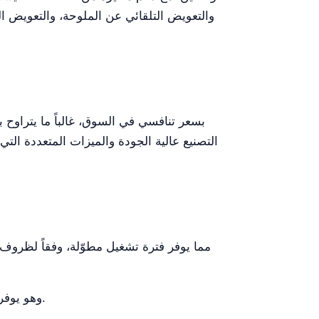
التصنيع عالية الجودة والميزات المتعددة التي
نعم، الجهاز مصنف IP57، وهو يوفر حماية ضد الغبار والماء، مما يضمن متانته في البيئات الصعبة.