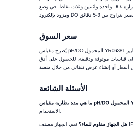
واحدة واثنتين وثلاث نقاط. في وضع DO، يوفر المقياس التعويض التلقائي بدرجة الحرارة (ATC)، والتعويض التلقائي عن الملوحة، والتعويض اليدوي للضغط،
سعر السوق
يُطرح مقياس pH/DO المحمول YR06381 بسعر تنافسي في السوق، غالباً ما يتراوح بين 700 دولار أمريكي و1200 دولار أمريكي. يعكس هذا النطاق معايير
جون إلى قياسات موثوقة ودقيقة. للحصول على أدق
الأسئلة الشائعة
الاستخدام.
هل الجهاز مقاوم للماء؟