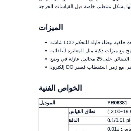
الميزات
الخواص الفنية
YR06381
الموديل
(-2.00~19
نطاق القياس
0.1/0.01 p
الدقة
المقياس: ±0.01 pH؛ الإجمالي: