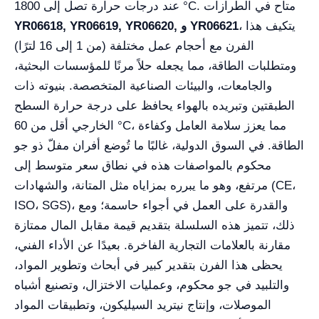
عند درجات حرارة تصل إلى 1800 °C. متاح في الطرازات
، يتكيف هذا
YR06618, YR06619, YR06620, و YR06621
الفرن مع أحجام عمل مختلفة (من 1 إلى 16 لترًا)
ومتطلبات الطاقة، مما يجعله حلاً مرنًا للمؤسسات البحثية،
والجامعات، والبيئات الصناعية المتخصصة. بنيوته ذات
الطبقتين وتبريده بالهواء يحافظ على درجة حرارة السطح
الخارجي أقل من 60 °C، مما يعزز سلامة العامل وكفاءة
الطاقة. في السوق الدولية، غالبًا ما تُوضع أفران مفلّ ذو جو
محكوم بالمواصفات هذه في نطاق سعر متوسط إلى
مرتفع، وهو ما يبرره بمزاياه مثل المتانة، والشهادات (CE،
ISO، SGS)، والقدرة على العمل في أجواء حاسمة؛ ومع
ذلك، تتميز هذه السلسلة بتقديم قيمة مقابل المال ممتازة
مقارنة بالعلامات التجارية الفاخرة. بعيدًا عن الأداء الفني،
يحظى هذا الفرن بتقدير كبير في أبحاث وتطوير المواد،
والتلبيد في جو محكوم، وعمليات الاختزال، وتصنيع أشباه
الموصلات، وإنتاج نيتريد السيليكون، وتطبيقات المواد