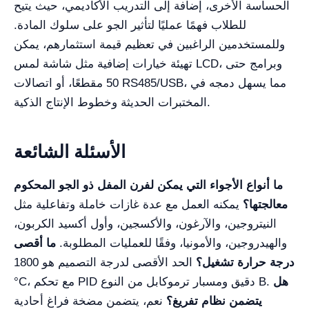
الحساسة الأخرى، إضافة إلى التدريب الأكاديمي، حيث يتيح
للطلاب فهمًا عمليًا لتأثير الجو على سلوك المادة.
وللمستخدمين الراغبين في تعظيم قيمة استثمارهم، يمكن
تهيئة خيارات إضافية مثل شاشة لمس LCD، وبرامج حتى
50 مقطعًا، أو اتصالات RS485/USB، مما يسهل دمجه في
المختبرات الحديثة وخطوط الإنتاج الذكية.
الأسئلة الشائعة
ما أنواع الأجواء التي يمكن لفرن المفل ذو الجو المحكوم
معالجتها؟
يمكنه العمل مع عدة غازات خاملة وتفاعلية مثل
النيتروجين، والآرغون، والأكسجين، وأول أكسيد الكربون،
والهيدروجين، والأمونيا، وفقًا للعمليات المطلوبة.
ما أقصى
درجة حرارة تشغيل؟
الحد الأقصى لدرجة التصميم هو 1800
هل
°C، مع تحكم PID دقيق ومسبار ترموكابل من النوع B.
يتضمن نظام تفريغ؟
نعم، يتضمن مضخة فراغ أحادية