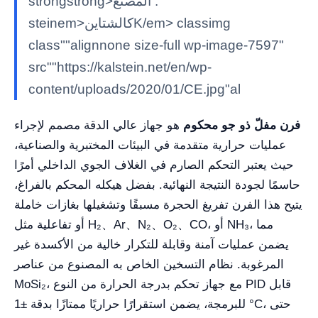
strongstrong>المصنع :
steinem>كالشتاينK/em> classimg
class""alignnone size-full wp-image-7597"
src""https://kalstein.net/en/wp-
content/uploads/2020/01/CE.jpg"al
فرن مفلّ ذو جو محكوم
هو جهاز عالي الدقة مصمم لإجراء
عمليات حرارية متقدمة في البيئات المختبرية والصناعية،
حيث يعتبر التحكم الصارم في الغلاف الجوي الداخلي أمرًا
حاسمًا لجودة النتيجة النهائية. بفضل هيكله المحكم بالفراغ،
يتيح هذا الفرن تفريغ الحجرة مسبقًا وتشغيلها بغازات خاملة
أو تفاعلية مثل H₂、Ar、N₂、O₂、CO، أو NH₃، مما
يضمن عمليات آمنة وقابلة للتكرار خالية من الأكسدة غير
المرغوبة. نظام التسخين الخاص به المصنوع من عناصر
MoSi₂، مع جهاز تحكم بدرجة الحرارة من النوع PID قابل
للبرمجة، يضمن استقرارًا حراريًا ممتازًا بدقة ±1 °C، حتى