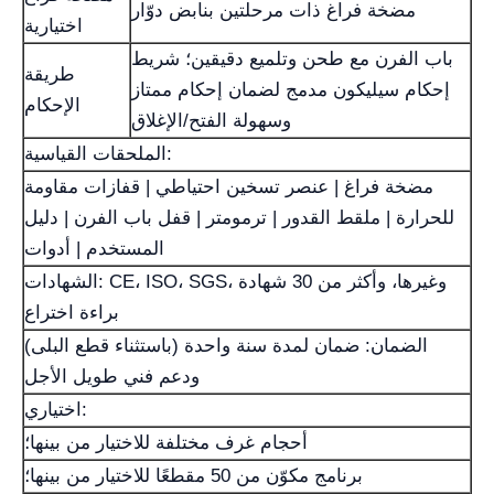
مضخة فراغ ذات مرحلتين بنابض دوّار
اختيارية
باب الفرن مع طحن وتلميع دقيقين؛ شريط
طريقة
إحكام سيليكون مدمج لضمان إحكام ممتاز
الإحكام
وسهولة الفتح/الإغلاق
الملحقات القياسية:
مضخة فراغ | عنصر تسخين احتياطي | قفازات مقاومة
للحرارة | ملقط القدور | ترمومتر | قفل باب الفرن | دليل
المستخدم | أدوات
الشهادات: CE، ISO، SGS، وغيرها، وأكثر من 30 شهادة
براءة اختراع
الضمان: ضمان لمدة سنة واحدة (باستثناء قطع البلى)
ودعم فني طويل الأجل
اختياري:
أحجام غرف مختلفة للاختيار من بينها؛
برنامج مكوّن من 50 مقطعًا للاختيار من بينها؛