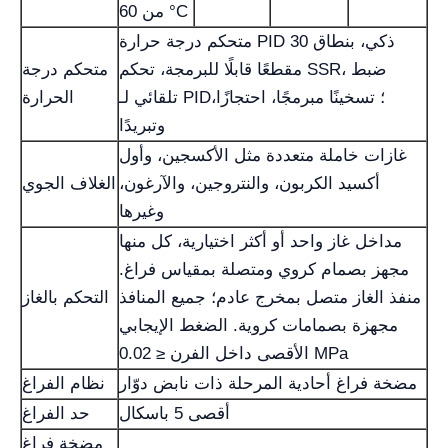
من 60 °C
متحكم درجة حرارة PID ذكي، بنطاق 30
مقطعًا قابلًا للبرمجة، تحكم SSR، ضبط
متحكم درجة
تلقائي لـ PID؛ تسخينًا مبرمجًا، احتجازًا،
الحرارة
وتبريدًا
غازات خاملة متعددة مثل الأكسجين، وأول
أكسيد الكربون، والنتروجين، والآرغون،
الغلاف الجوي
وغيرها
مداخل غاز واحد أو أكثر اختيارية، كل منها
مجهز بصمام كروي ومتصلة بمقياس فراغ.
منفذ الغاز متصل بمخرج عادم؛ جميع المنافذ
التحكم بالغاز
مجهزة بصمامات كروية. الضغط الإيجابي
الأقصى داخل الفرن ≤ 0.02 MPa
مضخة فراغ أحادية المرحلة ذات نابض دوّار
نظام الفراغ
أقصى 5 باسكال
حد الفراغ
مضخة فراغ