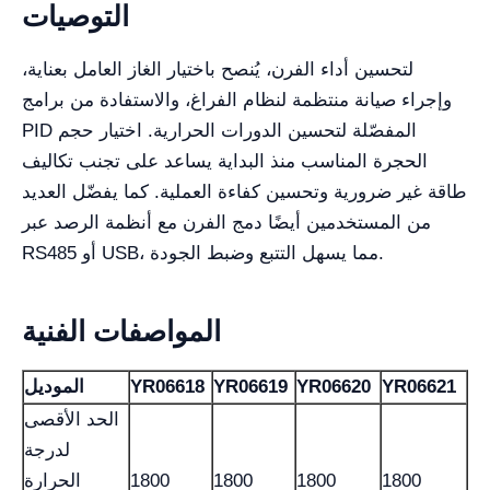
التوصيات
لتحسين أداء الفرن، يُنصح باختيار الغاز العامل بعناية،
وإجراء صيانة منتظمة لنظام الفراغ، والاستفادة من برامج
PID المفصّلة لتحسين الدورات الحرارية. اختيار حجم
الحجرة المناسب منذ البداية يساعد على تجنب تكاليف
طاقة غير ضرورية وتحسين كفاءة العملية. كما يفضّل العديد
من المستخدمين أيضًا دمج الفرن مع أنظمة الرصد عبر
RS485 أو USB، مما يسهل التتبع وضبط الجودة.
المواصفات الفنية
YR06621
YR06620
YR06619
YR06618
الموديل
الحد الأقصى
لدرجة
1800
1800
1800
1800
الحرارة