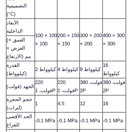
التصميمية
(°C)
الأبعاد
الداخلية
100 × 100
200 × 150
300 × 200
400 × 300
(العمق ×
× 100
× 150
× 200
× 300
العرض ×
الارتفاع) مم
16
القدرة
9 كيلوواط
4 كيلوواط
2 كيلوواط
كيلوواط
(كيلوواط)
380 فولت،
380 فولت،
220
220
الجهد (فولت)
2P
2P
فولت، 1P
فولت، 1P
حجم الحجرة
1
4.5
12
16
(لترات)
الحد الأقصى
-0.1 MPa
-0.1 MPa
-0.1 MPa
-0.1 MPa
للفراغ