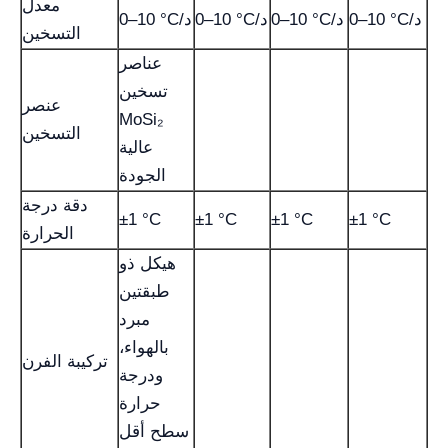
معدل
0–10 °C/د
0–10 °C/د
0–10 °C/د
0–10 °C/د
التسخين
عناصر
تسخين
عنصر
MoSi₂
التسخين
عالية
الجودة
دقة درجة
±1 °C
±1 °C
±1 °C
±1 °C
الحرارة
هيكل ذو
طبقتين
مبرد
بالهواء،
تركيبة الفرن
ودرجة
حرارة
سطح أقل