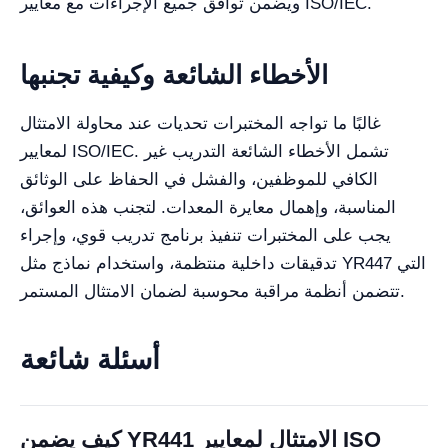
ويضمن توافق جميع الإجراءات مع معايير ISO/IEC.
الأخطاء الشائعة وكيفية تجنبها
غالبًا ما تواجه المختبرات تحديات عند محاولة الامتثال
لمعايير ISO/IEC. تشمل الأخطاء الشائعة التدريب غير
الكافي للموظفين، والفشل في الحفاظ على الوثائق
المناسبة، وإهمال معايرة المعدات. لتجنب هذه العوائق،
يجب على المختبرات تنفيذ برنامج تدريب قوي، وإجراء
تدقيقات داخلية منتظمة، واستخدام نماذج مثل YR447 التي
تتضمن أنظمة مراقبة محوسبة لضمان الامتثال المستمر.
أسئلة شائعة
كيف يضمن YR441 الامتثال لمعايير ISO