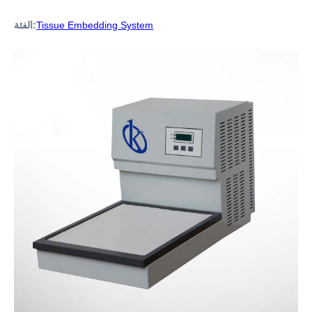
Tissue Embedding System
الفئة: